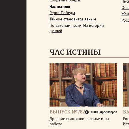
Солдаты Победы
Пис
Час истины
Обы
Герои Победы
Жен
Тайное становится явным
Рос
По законам чести. Из истории
дуэлей
ЧАС ИСТИНЫ
ВЫПУСК №782
В
10000 просмотров
Древние египтянки: в семье и на
Рос
работе
Ис