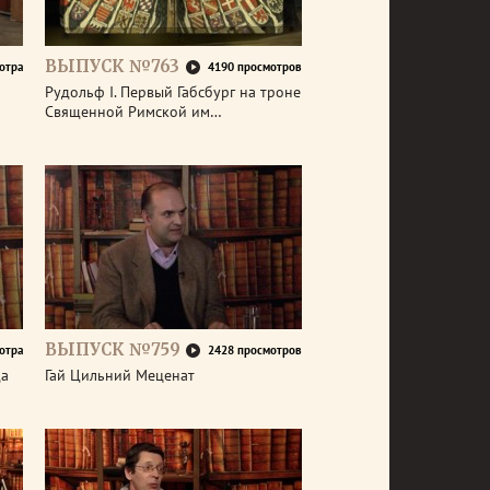
ВЫПУСК №763
отра
4190 просмотров
р
Рудольф I. Первый Габсбург на троне
Священной Римской им…
ВЫПУСК №759
отра
2428 просмотров
да
Гай Цильний Меценат