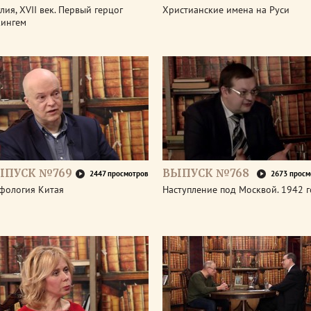
лия, XVII век. Первый герцог
Христианские имена на Руси
кингем
ЫПУСК №769
ВЫПУСК №768
2447 просмотров
2673 просм
фология Китая
Наступление под Москвой. 1942 