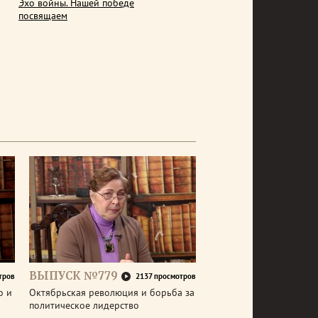
Эхо войны. Нашей победе
посвящаем
ВЫПУСК №779
тров
2137 просмотров
о и
Октябрьская революция и борьба за
политическое лидерство