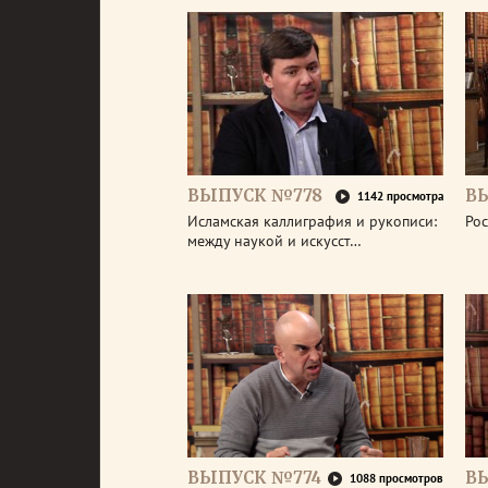
ВЫПУСК №778
В
1142 просмотра
Исламская каллиграфия и рукописи:
Рос
между наукой и искусст…
ВЫПУСК №774
В
1088 просмотров