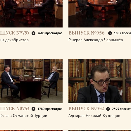
ЫПУСК №757
ВЫПУСК №756
2688 просмотров
1853 просм
ны декабристов
Генерал Александр Чернышёв
ЫПУСК №753
ВЫПУСК №752
1780 просмотров
2395 просмо
мёсла в Османской Турции
Адмирал Николай Кузнецов