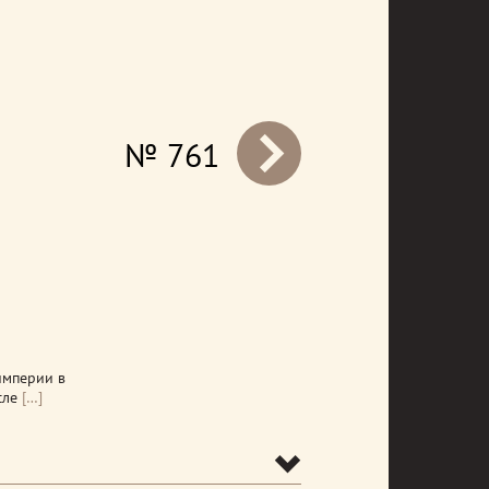
№ 761
prev
империи в
сле
[…]