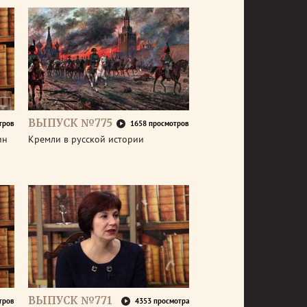
ВЫПУСК №775
тров
1658 просмотров
ин
Кремли в русской истории
ВЫПУСК №771
тров
4353 просмотра