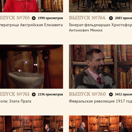
ЫПУСК №765
ВЫПУСК №764
1990 просмотров
2083 просм
ператрица Австрийская Елизавета
Генерал-фельдмаршал Христофо
Антонович Миних
ЫПУСК №761
ВЫПУСК №760
2196 просмотров
3452 просм
опа: Злата Прага
Февральская революция 1917 го