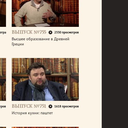
ВЫПУСК №755
отра
2330 просмотров
Высшее образование в Древней
Греции
ВЫПУСК №751
тров
1618 просмотров
История кухни: паштет