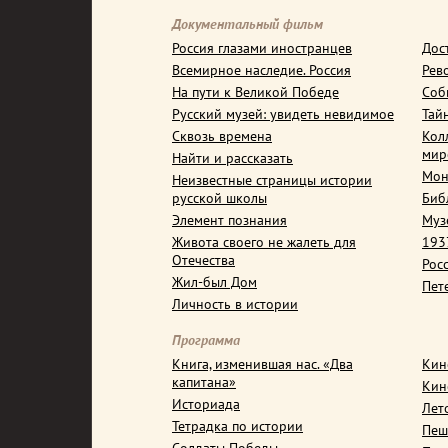
Документальный фильм
Россия глазами иностранцев
Дос
Всемирное наследие. Россия
Рев
На пути к Великой Победе
Соб
Русский музей: увидеть невидимое
Тай
Сквозь времена
Кол
мир
Найти и рассказать
Мон
Неизвестные страницы истории
русской школы
Биб
Элемент познания
Муз
Живота своего не жалеть для
1937
Отечества
Рос
Жил-был Дом
Пет
Личность в истории
Программа
Книга, изменившая нас. «Два
Кин
капитана»
Кин
Историада
Лет
Тетрадка по истории
Пеш