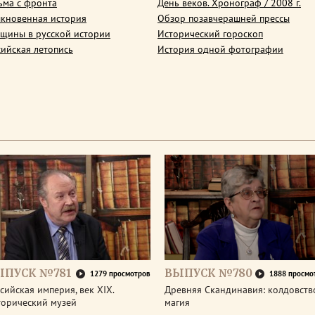
ьма с фронта
День веков. Хронограф / 2008 г.
кновенная история
Обзор позавчерашней прессы
щины в русской истории
Исторический гороскоп
сийская летопись
История одной фотографии
ЫПУСК №781
ВЫПУСК №780
1279 просмотров
1888 просмо
сийская империя, век XIX.
Древняя Скандинавия: колдовств
торический музей
магия