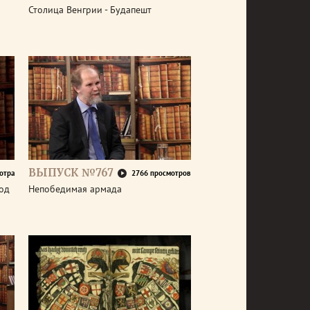
Столица Венгрии - Будапешт
ВЫПУСК №767
отра
2766 просмотров
год
Непобедимая армада