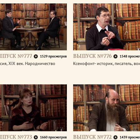
ЫПУСК №777
ВЫПУСК №776
1529 просмотров
1548 просмо
сия, XIX век. Народничество
Ксенофонт- историк, писатель, во
ЫПУСК №773
ВЫПУСК №772
1660 просмотров
1439 просмо