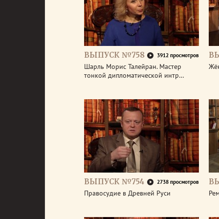
ВЫПУСК №758
В
3912 просмотров
Шарль Морис Талейран. Мастер
Жё
тонкой дипломатической интр…
ВЫПУСК №754
В
2738 просмотров
Правосудие в Древней Руси
Ре