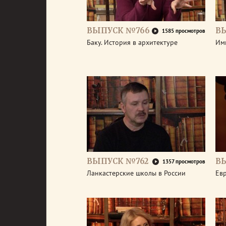
ВЫПУСК №766
В
1585 просмотров
Баку. История в архитектуре
Им
ВЫПУСК №762
В
1357 просмотров
Ланкастерские школы в России
Евр