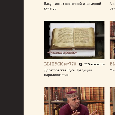
Баку: синтез восточной и западной
Анг
культур
Бе
ВЫПУСК №770
В
2324 просмотра
Допетровская Русь. Традиции
Ми
народовластия