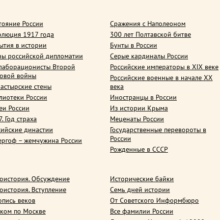
тояние России
Сражения с Наполеоном
олюция 1917 года
300 лет Полтавской битве
ытия в истории
Бунты в России
ны российской дипломатии
Серые кардиналы России
лаборационисты Второй
Российские императоры в XIX веке
овой войны
Российские военные в начале ХХ
астырские стены
века
лиотеки России
Иностранцы в России
еи России
Из истории Крыма
. Год страха
Меценаты России
сийские династии
Государственные перевороты в
России
ергоф – жемчужина России
Рожденные в СССР
оистория. Обсуждение
Исторические байки
оистория. Вступление
Семь дней истории
опись веков
От Советского Информбюро
ком по Москве
Все фамилии России