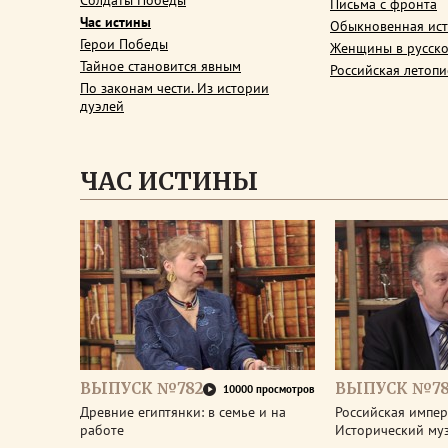
Солдаты Победы
Письма с фронта
Час истины
Обыкновенная ис
Герои Победы
Женщины в русско
Тайное становится явным
Российская летопи
По законам чести. Из истории
дуэлей
ЧАС ИСТИНЫ
ВЫПУСК №782
ВЫПУСК №78
10000 просмотров
Древние египтянки: в семье и на
Российская импери
работе
Исторический му