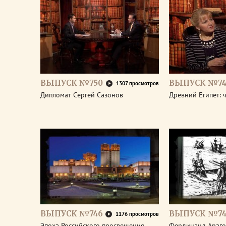
ВЫПУСК №750
ВЫПУСК №74
1307 просмотров
Дипломат Сергей Сазонов
Древний Египет: 
ВЫПУСК №746
ВЫПУСК №74
1176 просмотров
Эпоха Российского просвещения.
Фердинанд Араго