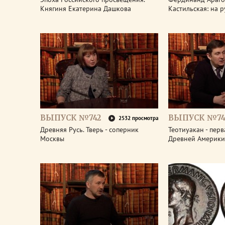
Княгиня Екатерина Дашкова
Кастильская: на 
ВЫПУСК №742
ВЫПУСК №74
2532 просмотра
Древняя Русь. Тверь - соперник
Теотиуакан - пер
Москвы
Древней Америки