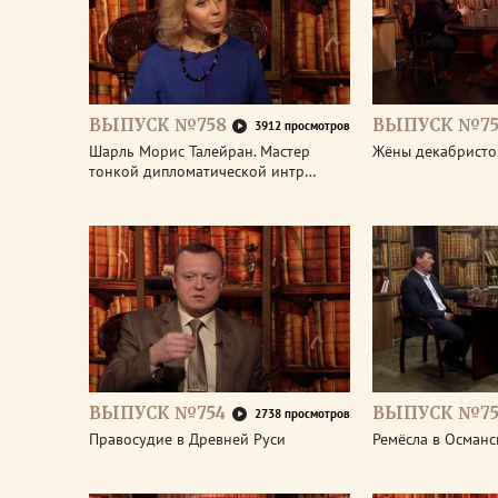
ВЫПУСК №758
ВЫПУСК №75
3912 просмотров
Шарль Морис Талейран. Мастер
Жёны декабристо
тонкой дипломатической интр…
ВЫПУСК №754
ВЫПУСК №75
2738 просмотров
Правосудие в Древней Руси
Ремёсла в Османс