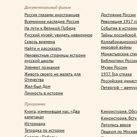
Документальный фильм
Россия глазами иностранцев
Достояние России
Всемирное наследие. Россия
Революция 1917 г
На пути к Великой Победе
События в истори
Русский музей: увидеть невидимое
Тайны российской
Сквозь времена
Коллаборационис
мировой войны
Найти и рассказать
Монастырские сте
Неизвестные страницы истории
русской школы
Библиотеки Росси
Элемент познания
Музеи России
Живота своего не жалеть для
1937. Год страха
Отечества
Российские динас
Жил-был Дом
Петергоф – жемчу
Личность в истории
Программа
Книга, изменившая нас. «Два
Киноистория. Обс
капитана»
Киноистория. Вст
Историада
Летопись веков
Тетрадка по истории
Пешком по Москв