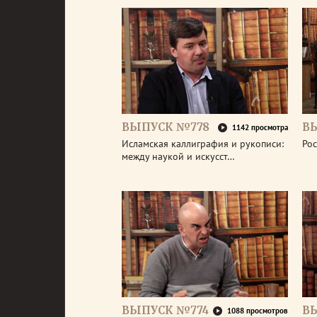
ВЫПУСК №778
В
1142 просмотра
Исламская каллиграфия и рукописи:
Рос
между наукой и искусст…
ВЫПУСК №774
В
1088 просмотров