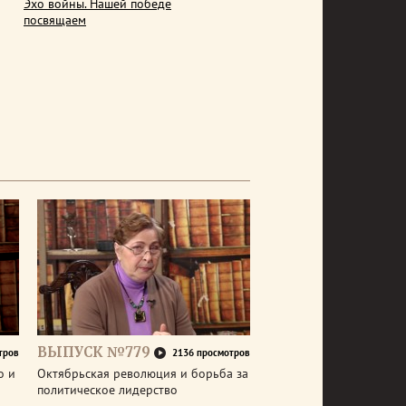
Эхо войны. Нашей победе
посвящаем
ВЫПУСК №779
тров
2136 просмотров
о и
Октябрьская революция и борьба за
политическое лидерство