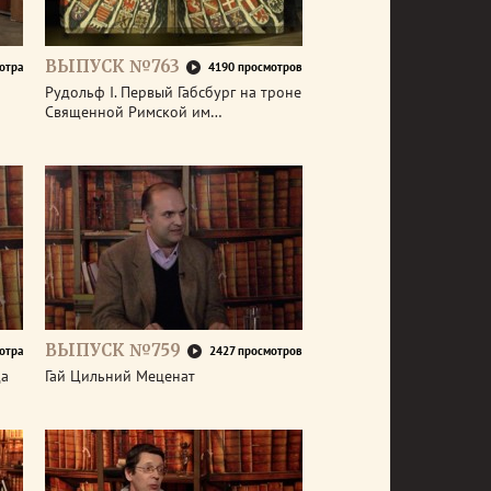
ВЫПУСК №763
отра
4190 просмотров
р
Рудольф I. Первый Габсбург на троне
Священной Римской им…
ВЫПУСК №759
отра
2427 просмотров
да
Гай Цильний Меценат