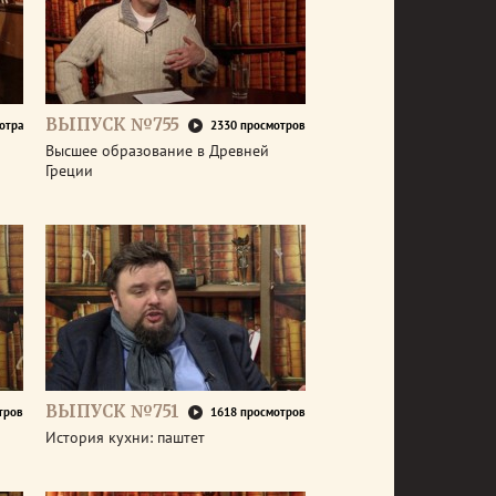
ВЫПУСК №755
отра
2330 просмотров
Высшее образование в Древней
Греции
ВЫПУСК №751
тров
1618 просмотров
История кухни: паштет