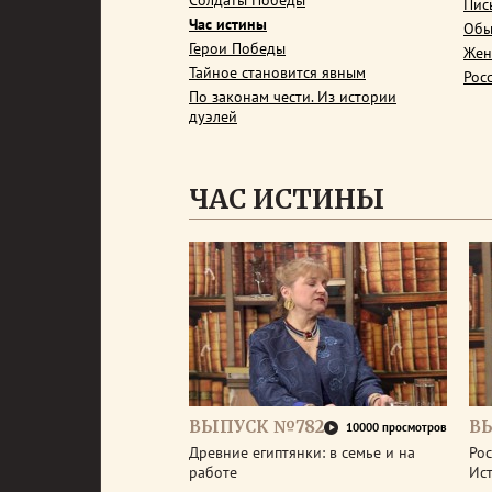
Солдаты Победы
Пис
Час истины
Обы
Герои Победы
Жен
Тайное становится явным
Рос
По законам чести. Из истории
дуэлей
ЧАС ИСТИНЫ
ВЫПУСК №782
В
10000 просмотров
Древние египтянки: в семье и на
Рос
работе
Ис