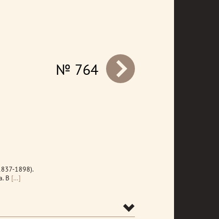
№ 764
prev
837-1898).
. В
[…]