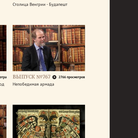
Столица Венгрии - Будапешт
ВЫПУСК №767
отра
2766 просмотров
год
Непобедимая армада