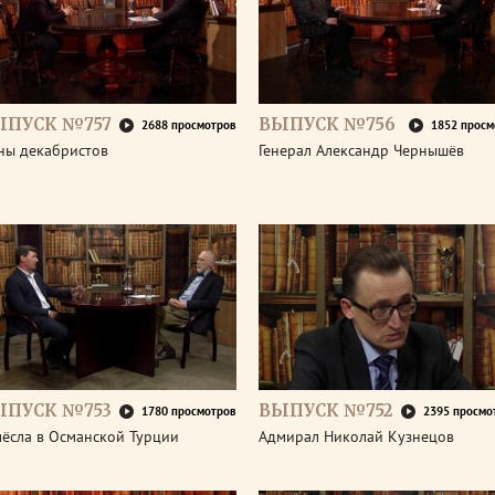
ЫПУСК №757
ВЫПУСК №756
2688 просмотров
1852 просм
ны декабристов
Генерал Александр Чернышёв
ЫПУСК №753
ВЫПУСК №752
1780 просмотров
2395 просмо
мёсла в Османской Турции
Адмирал Николай Кузнецов