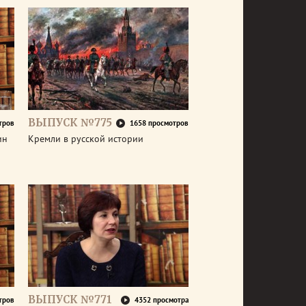
ВЫПУСК №775
тров
1658 просмотров
ин
Кремли в русской истории
ВЫПУСК №771
тров
4352 просмотра