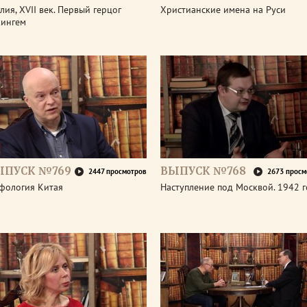
лия, XVII век. Первый герцог
Христианские имена на Руси
кингем
ЫПУСК №769
ВЫПУСК №768
2447 просмотров
2673 просм
фология Китая
Наступление под Москвой. 1942 