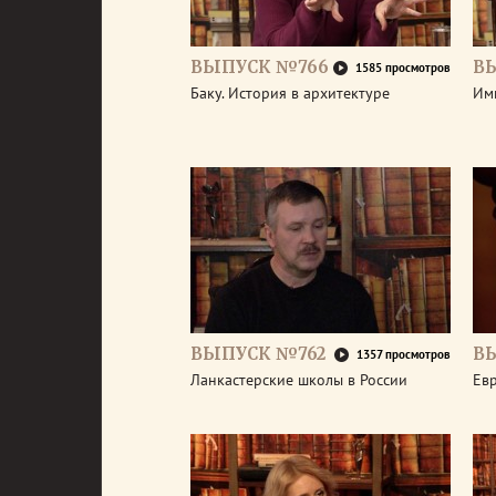
ВЫПУСК №766
В
1585 просмотров
Баку. История в архитектуре
Им
ВЫПУСК №762
В
1357 просмотров
Ланкастерские школы в России
Евр