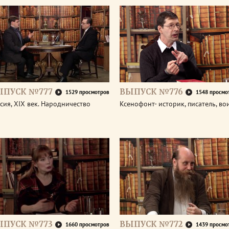
ЫПУСК №777
ВЫПУСК №776
1529 просмотров
1548 просмо
сия, XIX век. Народничество
Ксенофонт- историк, писатель, во
ЫПУСК №773
ВЫПУСК №772
1660 просмотров
1439 просмо