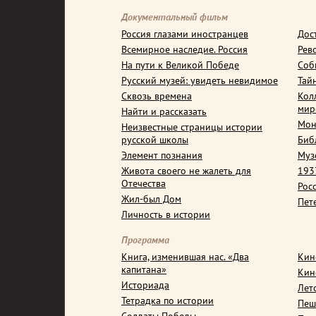
Документальный фильм
Россия глазами иностранцев
Дос
Всемирное наследие. Россия
Рев
На пути к Великой Победе
Соб
Русский музей: увидеть невидимое
Тай
Сквозь времена
Кол
мир
Найти и рассказать
Мон
Неизвестные страницы истории
русской школы
Биб
Элемент познания
Муз
Живота своего не жалеть для
1937
Отечества
Рос
Жил-был Дом
Пет
Личность в истории
Программа
Книга, изменившая нас. «Два
Кин
капитана»
Кин
Историада
Лет
Тетрадка по истории
Пеш