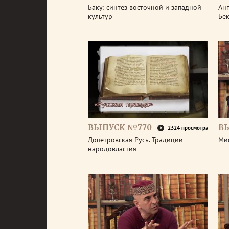
Баку: синтез восточной и западной
Анг
культур
Бе
ВЫПУСК №770
В
2324 просмотра
Допетровская Русь. Традиции
Ми
народовластия