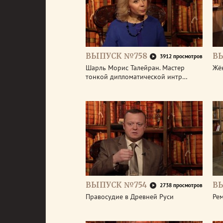
ВЫПУСК №758
В
3912 просмотров
Шарль Морис Талейран. Мастер
Жё
тонкой дипломатической интр…
ВЫПУСК №754
В
2738 просмотров
Правосудие в Древней Руси
Ре