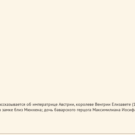
ссказывается об императрице Австрии, королеве Венгрии Елизавете (1
в замке близ Мюнхена; дочь баварского герцога Максимилиана Иосифа