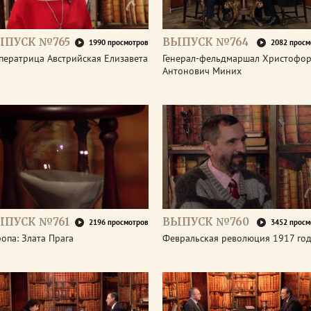
ЫПУСК №765
ВЫПУСК №764
1990 просмотров
2082 просм
ператрица Австрийская Елизавета
Генерал-фельдмаршал Христофо
Антонович Миних
ЫПУСК №761
ВЫПУСК №760
2196 просмотров
3452 просм
опа: Злата Прага
Февральская революция 1917 го