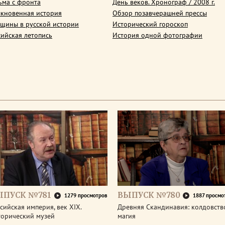
ьма с фронта
День веков. Хронограф / 2008 г.
кновенная история
Обзор позавчерашней прессы
щины в русской истории
Исторический гороскоп
сийская летопись
История одной фотографии
ЫПУСК №781
ВЫПУСК №780
1279 просмотров
1887 просмо
сийская империя, век XIX.
Древняя Скандинавия: колдовств
торический музей
магия