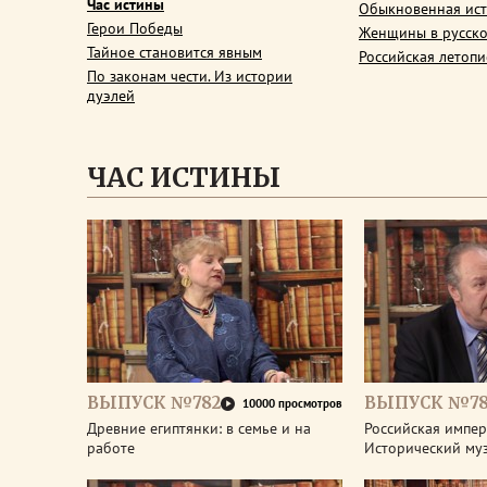
Час истины
Обыкновенная ис
Герои Победы
Женщины в русско
Тайное становится явным
Российская летопи
По законам чести. Из истории
дуэлей
ЧАС ИСТИНЫ
ВЫПУСК №782
ВЫПУСК №78
10000 просмотров
Древние египтянки: в семье и на
Российская импери
работе
Исторический му