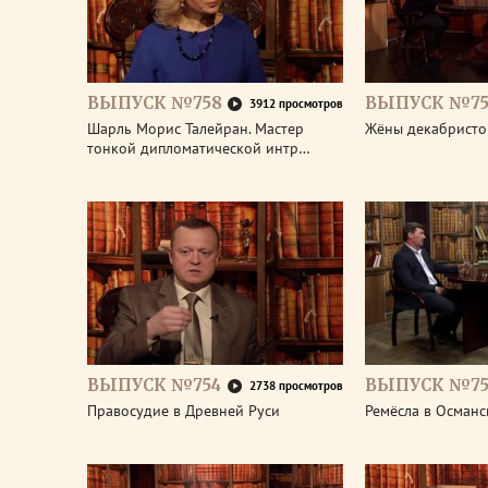
ВЫПУСК №758
ВЫПУСК №75
3912 просмотров
Шарль Морис Талейран. Мастер
Жёны декабристо
тонкой дипломатической интр…
ВЫПУСК №754
ВЫПУСК №75
2738 просмотров
Правосудие в Древней Руси
Ремёсла в Османс