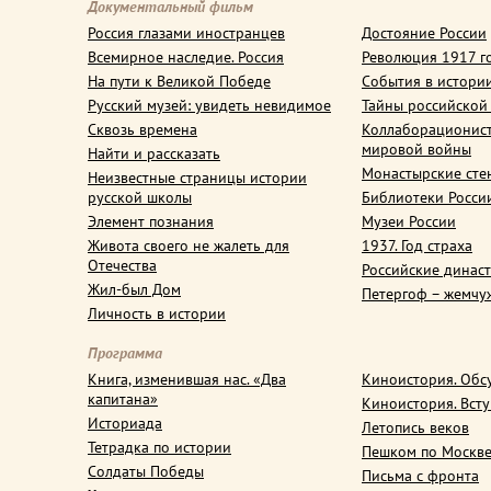
Документальный фильм
Россия глазами иностранцев
Достояние России
Всемирное наследие. Россия
Революция 1917 г
На пути к Великой Победе
События в истори
Русский музей: увидеть невидимое
Тайны российской
Сквозь времена
Коллаборационис
мировой войны
Найти и рассказать
Монастырские сте
Неизвестные страницы истории
русской школы
Библиотеки Росси
Элемент познания
Музеи России
Живота своего не жалеть для
1937. Год страха
Отечества
Российские динас
Жил-был Дом
Петергоф – жемчу
Личность в истории
Программа
Книга, изменившая нас. «Два
Киноистория. Обс
капитана»
Киноистория. Вст
Историада
Летопись веков
Тетрадка по истории
Пешком по Москв
Солдаты Победы
Письма с фронта