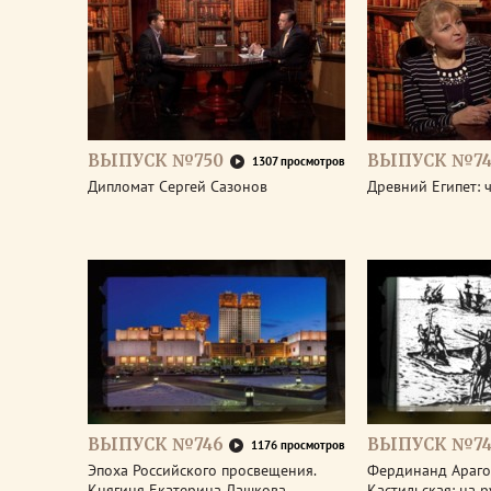
ВЫПУСК №750
ВЫПУСК №74
1307 просмотров
Дипломат Сергей Сазонов
Древний Египет: 
ВЫПУСК №746
ВЫПУСК №74
1176 просмотров
Эпоха Российского просвещения.
Фердинанд Араго
Княгиня Екатерина Дашкова
Кастильская: на 