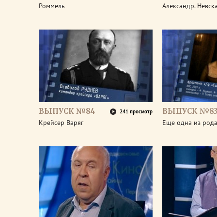
Роммель
Александр. Невск
ВЫПУСК №84
ВЫПУСК №8
241 просмотр
Крейсер Варяг
Еще одна из род