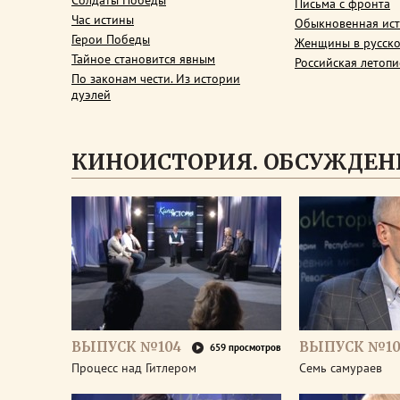
Солдаты Победы
Письма с фронта
Час истины
Обыкновенная ис
Герои Победы
Женщины в русско
Тайное становится явным
Российская летопи
По законам чести. Из истории
дуэлей
КИНОИСТОРИЯ. ОБСУЖДЕН
ВЫПУСК №104
ВЫПУСК №10
659 просмотров
Процесс над Гитлером
Семь самураев