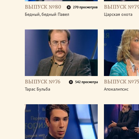
ВЫПУСК №80
ВЫПУСК №7
270 просмотров
Бедный, бедный Павел
Царская охота
ВЫПУСК №76
ВЫПУСК №7
542 просмотра
Тарас Бульба
Апокалипсис