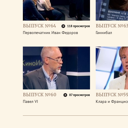
ВЫПУСК №64
ВЫПУСК №6
118 просмотров
Первопечатник Иван Федоров
Ганнибал
ВЫПУСК №60
ВЫПУСК №5
87 просмотров
Павел VI
Клара и Франциск