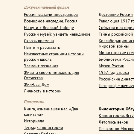
Документальный фильм
Россия глазами иностранцев
Достояние России
Всемирное наследие. Россия
Революция 1917 г
На пути к Великой Победе
События в истори
Русский музей: увидеть невидимое
Тайны российской
Сквозь времена
Коллаборационис
мировой войны
Найти и рассказать
Монастырские сте
Неизвестные страницы истории
русской школы
Библиотеки Росси
Элемент познания
Музеи России
Живота своего не жалеть для
1937. Год страха
Отечества
Российские динас
Жил-был Дом
Петергоф – жемчу
Личность в истории
Программа
Книга, изменившая нас. «Два
Киноистория. Обс
капитана»
Киноистория. Вст
Историада
Летопись веков
Тетрадка по истории
Пешком по Москв