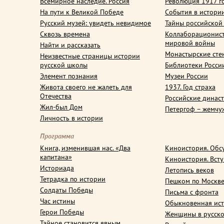
Всемирное наследие. Россия
Революция 1917 г
На пути к Великой Победе
События в истори
Русский музей: увидеть невидимое
Тайны российской
Сквозь времена
Коллаборационис
мировой войны
Найти и рассказать
Монастырские сте
Неизвестные страницы истории
русской школы
Библиотеки Росси
Элемент познания
Музеи России
Живота своего не жалеть для
1937. Год страха
Отечества
Российские динас
Жил-был Дом
Петергоф – жемчу
Личность в истории
Программа
Книга, изменившая нас. «Два
Киноистория. Обс
капитана»
Киноистория. Вст
Историада
Летопись веков
Тетрадка по истории
Пешком по Москв
Солдаты Победы
Письма с фронта
Час истины
Обыкновенная ис
Герои Победы
Женщины в русско
Тайное становится явным