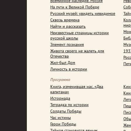
Всемирное наследие. Россия
Рев
На пути к Великой Победе
Соб
Русский музей: увидеть невидимое
Тай
Сквозь времена
Кол
мир
Найти и рассказать
Мон
Неизвестные страницы истории
русской школы
Биб
Элемент познания
Муз
Живота своего не жалеть для
1937
Отечества
Рос
Жил-был Дом
Пет
Личность в истории
Программа
Книга, изменившая нас. «Два
Кин
капитана»
Кин
Историада
Лет
Тетрадка по истории
Пеш
Солдаты Победы
Пис
Час истины
Обы
Герои Победы
Жен
Тайное становится явным