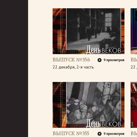
ВЫПУСК №356
В
9 просмотров
22 декабря, 2-я часть
22 
ВЫПУСК №355
В
9 просмотров