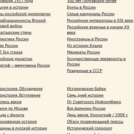
олюция 1917 года
300 лет Полтавской битве
ытия в истории
Бунты в России
ны российской дипломатии
Серые кардиналы России
лаборационисты Второй
Российские императоры в XIX веке
овой войны
Российские военные в начале ХХ
астырские стены
века
лиотеки России
Иностранцы в России
еи России
Из истории Крыма
. Год страха
Меценаты России
сийские династии
Государственные перевороты в
России
ергоф – жемчужина России
Рожденные в СССР
оистория. Обсуждение
Исторические байки
оистория. Вступление
Семь дней истории
опись веков
От Советского Информбюро
ком по Москве
Все фамилии России
ьма с фронта
День веков. Хронограф / 2008 г.
кновенная история
Обзор позавчерашней прессы
щины в русской истории
Исторический гороскоп