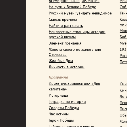
Всемирное наследие. Россия
Рев
На пути к Великой Победе
Соб
Русский музей: увидеть невидимое
Тай
Сквозь времена
Кол
мир
Найти и рассказать
Мон
Неизвестные страницы истории
русской школы
Биб
Элемент познания
Муз
Живота своего не жалеть для
1937
Отечества
Рос
Жил-был Дом
Пет
Личность в истории
Программа
Книга, изменившая нас. «Два
Кин
капитана»
Кин
Историада
Лет
Тетрадка по истории
Пеш
Солдаты Победы
Пис
Час истины
Обы
Герои Победы
Жен
Тайное становится явным