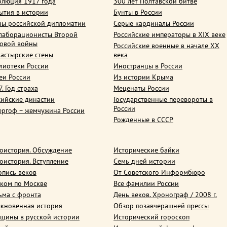
олюция 1917 года
300 лет Полтавской битве
ытия в истории
Бунты в России
ны российской дипломатии
Серые кардиналы России
лаборационисты Второй
Российские императоры в XIX веке
овой войны
Российские военные в начале ХХ
астырские стены
века
лиотеки России
Иностранцы в России
еи России
Из истории Крыма
. Год страха
Меценаты России
сийские династии
Государственные перевороты в
России
ергоф – жемчужина России
Рожденные в СССР
оистория. Обсуждение
Исторические байки
оистория. Вступление
Семь дней истории
опись веков
От Советского Информбюро
ком по Москве
Все фамилии России
ьма с фронта
День веков. Хронограф / 2008 г.
кновенная история
Обзор позавчерашней прессы
щины в русской истории
Исторический гороскоп