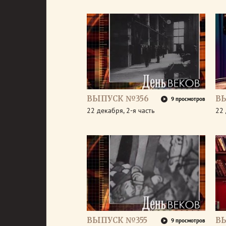
ВЫПУСК №356
В
9 просмотров
22 декабря, 2-я часть
22 
ВЫПУСК №355
В
9 просмотров