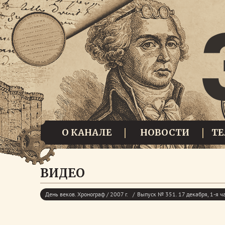
О КАНАЛЕ
НОВОСТИ
Т
ВИДЕО
День веков. Хронограф / 2007 г.
Выпуск № 351. 17 декабря, 1-я ч