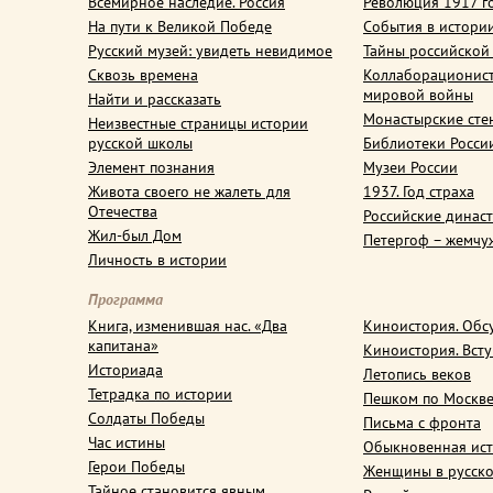
Всемирное наследие. Россия
Революция 1917 г
На пути к Великой Победе
События в истори
Русский музей: увидеть невидимое
Тайны российской
Сквозь времена
Коллаборационис
мировой войны
Найти и рассказать
Монастырские сте
Неизвестные страницы истории
русской школы
Библиотеки Росси
Элемент познания
Музеи России
Живота своего не жалеть для
1937. Год страха
Отечества
Российские динас
Жил-был Дом
Петергоф – жемчу
Личность в истории
Программа
Книга, изменившая нас. «Два
Киноистория. Обс
капитана»
Киноистория. Вст
Историада
Летопись веков
Тетрадка по истории
Пешком по Москв
Солдаты Победы
Письма с фронта
Час истины
Обыкновенная ис
Герои Победы
Женщины в русско
Тайное становится явным