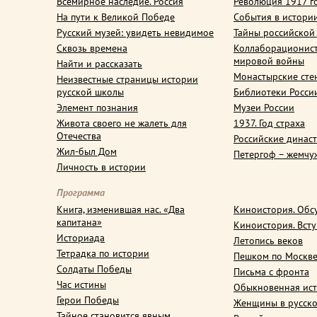
Всемирное наследие. Россия
Революция 1917 г
На пути к Великой Победе
События в истори
Русский музей: увидеть невидимое
Тайны российской
Сквозь времена
Коллаборационис
мировой войны
Найти и рассказать
Монастырские сте
Неизвестные страницы истории
русской школы
Библиотеки Росси
Элемент познания
Музеи России
Живота своего не жалеть для
1937. Год страха
Отечества
Российские динас
Жил-был Дом
Петергоф – жемчу
Личность в истории
Программа
Книга, изменившая нас. «Два
Киноистория. Обс
капитана»
Киноистория. Вст
Историада
Летопись веков
Тетрадка по истории
Пешком по Москв
Солдаты Победы
Письма с фронта
Час истины
Обыкновенная ис
Герои Победы
Женщины в русско
Тайное становится явным