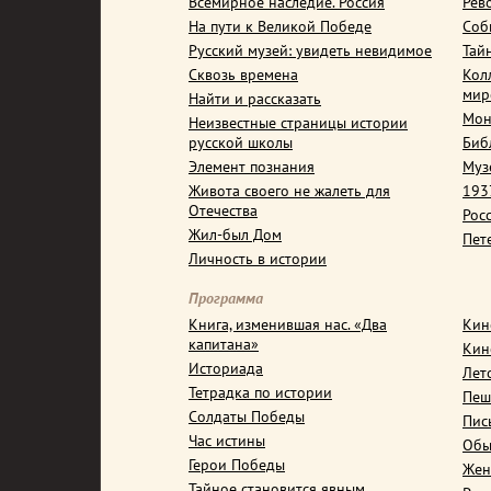
Всемирное наследие. Россия
Рев
На пути к Великой Победе
Соб
Русский музей: увидеть невидимое
Тай
Сквозь времена
Кол
мир
Найти и рассказать
Мон
Неизвестные страницы истории
русской школы
Биб
Элемент познания
Муз
Живота своего не жалеть для
1937
Отечества
Рос
Жил-был Дом
Пет
Личность в истории
Программа
Книга, изменившая нас. «Два
Кин
капитана»
Кин
Историада
Лет
Тетрадка по истории
Пеш
Солдаты Победы
Пис
Час истины
Обы
Герои Победы
Жен
Тайное становится явным