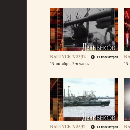
ВЫПУСК №292
В
11 просмотров
19 октября, 2-я часть
19 
ВЫПУСК №291
В
14 просмотров