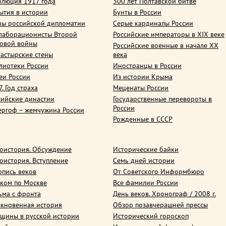
олюция 1917 года
300 лет Полтавской битве
ытия в истории
Бунты в России
ны российской дипломатии
Серые кардиналы России
лаборационисты Второй
Российские императоры в XIX веке
овой войны
Российские военные в начале ХХ
астырские стены
века
лиотеки России
Иностранцы в России
еи России
Из истории Крыма
. Год страха
Меценаты России
сийские династии
Государственные перевороты в
России
ергоф – жемчужина России
Рожденные в СССР
оистория. Обсуждение
Исторические байки
оистория. Вступление
Семь дней истории
опись веков
От Советского Информбюро
ком по Москве
Все фамилии России
ьма с фронта
День веков. Хронограф / 2008 г.
кновенная история
Обзор позавчерашней прессы
щины в русской истории
Исторический гороскоп