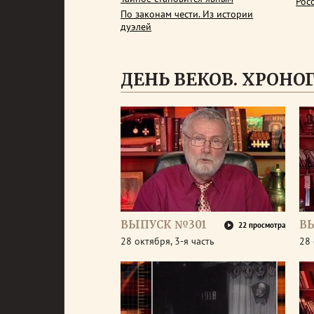
Рос
По законам чести. Из истории
дуэлей
ДЕНЬ ВЕКОВ. ХРОНОГР
ВЫПУСК №301
В
22 просмотра
28 октября, 3-я часть
28 