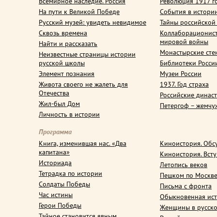
Всемирное наследие. Россия
Революция 1917 г
На пути к Великой Победе
События в истори
Русский музей: увидеть невидимое
Тайны российской
Сквозь времена
Коллаборационис
мировой войны
Найти и рассказать
Монастырские сте
Неизвестные страницы истории
русской школы
Библиотеки Росси
Элемент познания
Музеи России
Живота своего не жалеть для
1937. Год страха
Отечества
Российские динас
Жил-был Дом
Петергоф – жемчу
Личность в истории
Программа
Книга, изменившая нас. «Два
Киноистория. Обс
капитана»
Киноистория. Вст
Историада
Летопись веков
Тетрадка по истории
Пешком по Москв
Солдаты Победы
Письма с фронта
Час истины
Обыкновенная ис
Герои Победы
Женщины в русско
Тайное становится явным