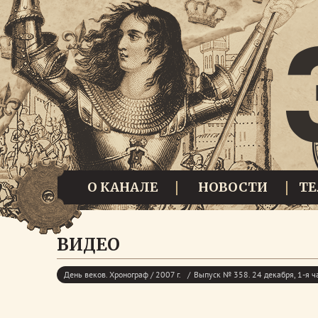
О КАНАЛЕ
НОВОСТИ
Т
ВИДЕО
День веков. Хронограф / 2007 г.
Выпуск № 358. 24 декабря, 1-я ч