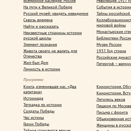
Всемирное наследие. Россия
Революция 1917 г
На пути к Великой Победе
События в истори
Русский музей: увидеть невидимое
Тайны российской
Сквозь времена
Коллаборационис
мировой войны
Найти и рассказать
Монастырские сте
Неизвестные страницы истории
русской школы
Библиотеки Росси
Элемент познания
Музеи России
Живота своего не жалеть для
1937. Год страха
Отечества
Российские динас
Жил-был Дом
Петергоф – жемчу
Личность в истории
Программа
Книга, изменившая нас. «Два
Киноистория. Обс
капитана»
Киноистория. Вст
Историада
Летопись веков
Тетрадка по истории
Пешком по Москв
Солдаты Победы
Письма с фронта
Час истины
Обыкновенная ис
Герои Победы
Женщины в русско
Тайное становится явным