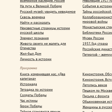
Всемирное наследие. Россия
Революция 1917 г
На пути к Великой Победе
События в истори
Русский музей: увидеть невидимое
Тайны российской
Сквозь времена
Коллаборационис
мировой войны
Найти и рассказать
Монастырские сте
Неизвестные страницы истории
русской школы
Библиотеки Росси
Элемент познания
Музеи России
Живота своего не жалеть для
1937. Год страха
Отечества
Российские динас
Жил-был Дом
Петергоф – жемчу
Личность в истории
Программа
Книга, изменившая нас. «Два
Киноистория. Обс
капитана»
Киноистория. Вст
Историада
Летопись веков
Тетрадка по истории
Пешком по Москв
Солдаты Победы
Письма с фронта
Час истины
Обыкновенная ис
Герои Победы
Женщины в русско
Тайное становится явным