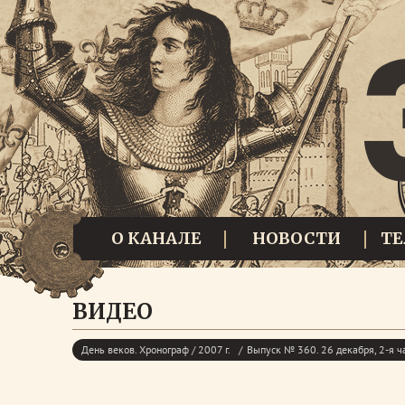
О КАНАЛЕ
НОВОСТИ
Т
ВИДЕО
День веков. Хронограф / 2007 г.
Выпуск № 360. 26 декабря, 2-я ч