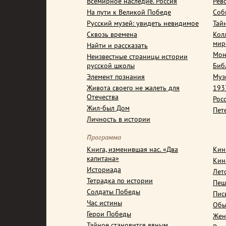
Всемирное наследие. Россия
Рев
На пути к Великой Победе
Соб
Русский музей: увидеть невидимое
Тай
Сквозь времена
Кол
мир
Найти и рассказать
Мон
Неизвестные страницы истории
русской школы
Биб
Элемент познания
Муз
Живота своего не жалеть для
1937
Отечества
Рос
Жил-был Дом
Пет
Личность в истории
Программа
Книга, изменившая нас. «Два
Кин
капитана»
Кин
Историада
Лет
Тетрадка по истории
Пеш
Солдаты Победы
Пис
Час истины
Обы
Герои Победы
Жен
Тайное становится явным