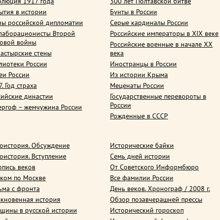
олюция 1917 года
300 лет Полтавской битве
ытия в истории
Бунты в России
ны российской дипломатии
Серые кардиналы России
лаборационисты Второй
Российские императоры в XIX веке
овой войны
Российские военные в начале ХХ
астырские стены
века
лиотеки России
Иностранцы в России
еи России
Из истории Крыма
. Год страха
Меценаты России
сийские династии
Государственные перевороты в
России
ергоф – жемчужина России
Рожденные в СССР
оистория. Обсуждение
Исторические байки
оистория. Вступление
Семь дней истории
опись веков
От Советского Информбюро
ком по Москве
Все фамилии России
ьма с фронта
День веков. Хронограф / 2008 г.
кновенная история
Обзор позавчерашней прессы
щины в русской истории
Исторический гороскоп