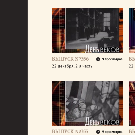
ВЫПУСК №356
В
9 просмотров
22 декабря, 2-я часть
22 
ВЫПУСК №355
В
9 просмотров