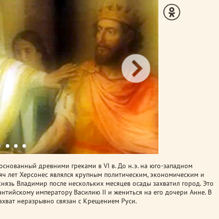
основанный древними греками в VI в. До н.э. на юго-западном
яч лет Херсонес являлся крупным политическим, экономическим и
князь Владимир после нескольких месяцев осады захватил город.
Это
антийскому императору Василию II и жениться на его дочери Анне. В
ахват неразрывно связан с Крещением Руси.