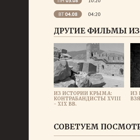
ПН
03.08
10:20
ВТ
04.08
04:20
ДРУГИЕ ФИЛЬМЫ ИЗ
ИЗ ИСТОРИИ КРЫМА:
ИЗ
КОНТРАБАНДИСТЫ ХVIII
ВЗ
- XIX ВВ.
СОВЕТУЕМ ПОСМОТ