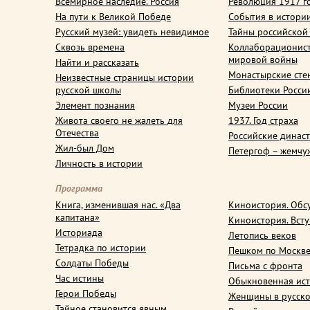
Всемирное наследие. Россия
Революция 1917 г
На пути к Великой Победе
События в истори
Русский музей: увидеть невидимое
Тайны российской
Сквозь времена
Коллаборационис
мировой войны
Найти и рассказать
Монастырские сте
Неизвестные страницы истории
русской школы
Библиотеки Росси
Элемент познания
Музеи России
Живота своего не жалеть для
1937. Год страха
Отечества
Российские динас
Жил-был Дом
Петергоф – жемчу
Личность в истории
Программа
Книга, изменившая нас. «Два
Киноистория. Обс
капитана»
Киноистория. Вст
Историада
Летопись веков
Тетрадка по истории
Пешком по Москв
Солдаты Победы
Письма с фронта
Час истины
Обыкновенная ис
Герои Победы
Женщины в русско
Тайное становится явным