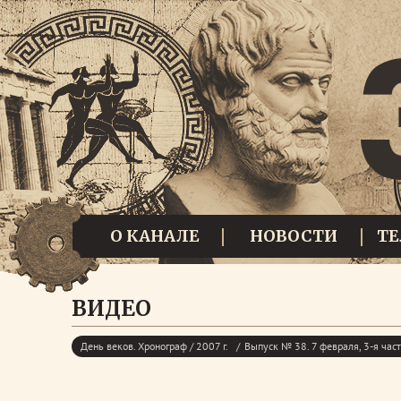
О КАНАЛЕ
НОВОСТИ
Т
ВИДЕО
День веков. Хронограф / 2007 г.
Выпуск № 38. 7 февраля, 3-я час