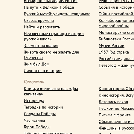
Всемирное наследие. Россия
Революция 1917 г
На пути к Великой Победе
События в истори
Русский музей: увидеть невидимое
Тайны российской
Сквозь времена
Коллаборационис
мировой войны
Найти и рассказать
Монастырские сте
Неизвестные страницы истории
русской школы
Библиотеки Росси
Элемент познания
Музеи России
Живота своего не жалеть для
1937. Год страха
Отечества
Российские динас
Жил-был Дом
Петергоф – жемчу
Личность в истории
Программа
Книга, изменившая нас. «Два
Киноистория. Обс
капитана»
Киноистория. Вст
Историада
Летопись веков
Тетрадка по истории
Пешком по Москв
Солдаты Победы
Письма с фронта
Час истины
Обыкновенная ис
Герои Победы
Женщины в русско
Тайное становится явным