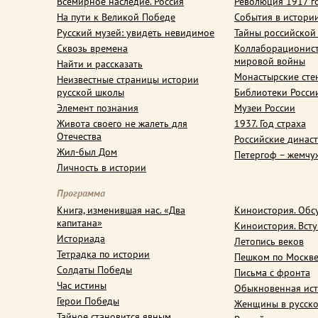
Всемирное наследие. Россия
Революция 1917 г
На пути к Великой Победе
События в истори
Русский музей: увидеть невидимое
Тайны российской
Сквозь времена
Коллаборационис
мировой войны
Найти и рассказать
Монастырские сте
Неизвестные страницы истории
русской школы
Библиотеки Росси
Элемент познания
Музеи России
Живота своего не жалеть для
1937. Год страха
Отечества
Российские динас
Жил-был Дом
Петергоф – жемчу
Личность в истории
Программа
Книга, изменившая нас. «Два
Киноистория. Обс
капитана»
Киноистория. Вст
Историада
Летопись веков
Тетрадка по истории
Пешком по Москв
Солдаты Победы
Письма с фронта
Час истины
Обыкновенная ис
Герои Победы
Женщины в русско
Тайное становится явным