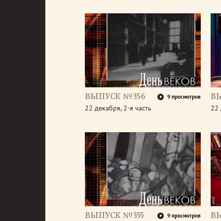
ВЫПУСК №356
В
9 просмотров
22 декабря, 2-я часть
22 
ВЫПУСК №355
В
9 просмотров