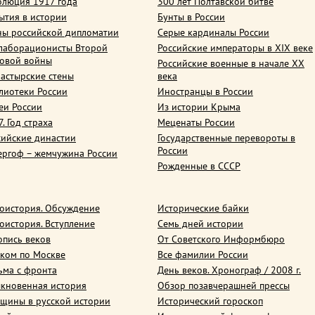
олюция 1917 года
300 лет Полтавской битве
ытия в истории
Бунты в России
ны российской дипломатии
Серые кардиналы России
лаборационисты Второй
Российские императоры в XIX веке
овой войны
Российские военные в начале ХХ
астырские стены
века
лиотеки России
Иностранцы в России
еи России
Из истории Крыма
. Год страха
Меценаты России
сийские династии
Государственные перевороты в
России
ергоф – жемчужина России
Рожденные в СССР
оистория. Обсуждение
Исторические байки
оистория. Вступление
Семь дней истории
опись веков
От Советского Информбюро
ком по Москве
Все фамилии России
ьма с фронта
День веков. Хронограф / 2008 г.
кновенная история
Обзор позавчерашней прессы
щины в русской истории
Исторический гороскоп