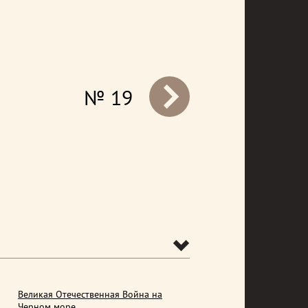
№ 19
prev
Великая Отечественная Война на
Черном море