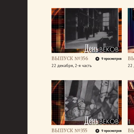
ВЫПУСК №356
В
9 просмотров
22 декабря, 2-я часть
22 
ВЫПУСК №355
В
9 просмотров