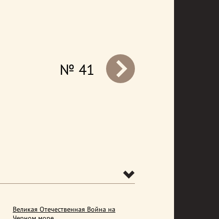
№ 41
prev
Великая Отечественная Война на
Черном море