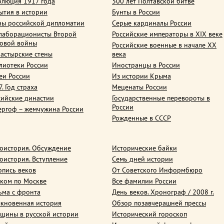
олюция 1917 года
300 лет Полтавской битве
ытия в истории
Бунты в России
ны российской дипломатии
Серые кардиналы России
лаборационисты Второй
Российские императоры в XIX веке
овой войны
Российские военные в начале ХХ
астырские стены
века
лиотеки России
Иностранцы в России
еи России
Из истории Крыма
. Год страха
Меценаты России
сийские династии
Государственные перевороты в
России
ергоф – жемчужина России
Рожденные в СССР
оистория. Обсуждение
Исторические байки
оистория. Вступление
Семь дней истории
опись веков
От Советского Информбюро
ком по Москве
Все фамилии России
ьма с фронта
День веков. Хронограф / 2008 г.
кновенная история
Обзор позавчерашней прессы
щины в русской истории
Исторический гороскоп