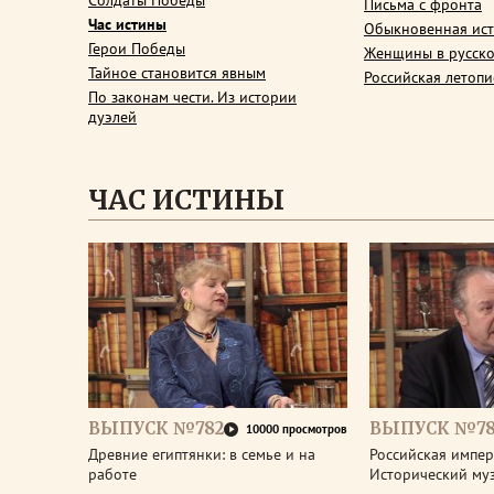
Солдаты Победы
Письма с фронта
Час истины
Обыкновенная ис
Герои Победы
Женщины в русско
Тайное становится явным
Российская летопи
По законам чести. Из истории
дуэлей
ЧАС ИСТИНЫ
ВЫПУСК №782
ВЫПУСК №78
10000 просмотров
Древние египтянки: в семье и на
Российская импери
работе
Исторический му