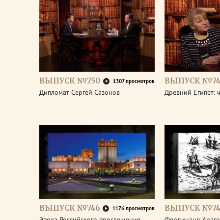
ВЫПУСК №750
ВЫПУСК №74
1307 просмотров
Дипломат Сергей Сазонов
Древний Египет: 
ВЫПУСК №746
ВЫПУСК №74
1176 просмотров
Эпоха Российского просвещения.
Фердинанд Араго