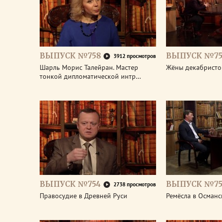
ВЫПУСК №758
ВЫПУСК №75
3912 просмотров
Шарль Морис Талейран. Мастер
Жёны декабристо
тонкой дипломатической интр…
ВЫПУСК №754
ВЫПУСК №75
2738 просмотров
Правосудие в Древней Руси
Ремёсла в Османс