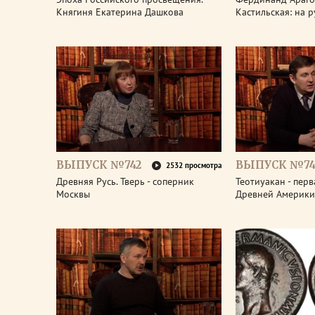
Княгиня Екатерина Дашкова
Кастильская: на 
ВЫПУСК №742
ВЫПУСК №74
2532 просмотра
Древняя Русь. Тверь - соперник
Теотиуакан - пер
Москвы
Древней Америки