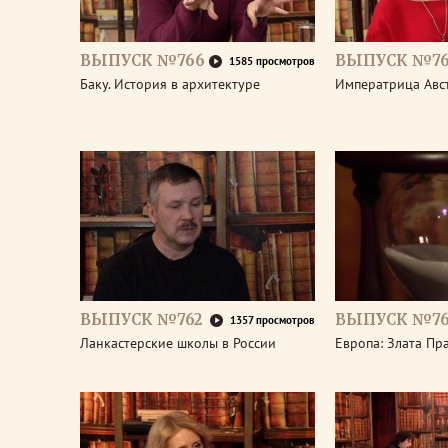
ВЫПУСК №766
ВЫПУСК №76
1585 просмотров
Баку. История в архитектуре
Императрица Авс
ВЫПУСК №762
ВЫПУСК №76
1357 просмотров
Ланкастерские школы в России
Европа: Злата Пр