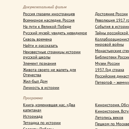
Документальный фильм
Россия глазами иностранцев
Достояние России
Всемирное наследие. Россия
Революция 1917 г
На пути к Великой Победе
События в истори
Русский музей: увидеть невидимое
Тайны российской
Сквозь времена
Коллаборационис
мировой войны
Найти и рассказать
Монастырские сте
Неизвестные страницы истории
русской школы
Библиотеки Росси
Элемент познания
Музеи России
Живота своего не жалеть для
1937. Год страха
Отечества
Российские динас
Жил-был Дом
Петергоф – жемчу
Личность в истории
Программа
Книга, изменившая нас. «Два
Киноистория. Обс
капитана»
Киноистория. Вст
Историада
Летопись веков
Тетрадка по истории
Пешком по Москв