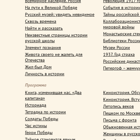
Всемирное наследие. Россия
Революция 1917 г
На пути к Великой Победе
События в истори
Русский музей: увидеть невидимое
Тайны российской
Сквозь времена
Коллаборационис
мировой войны
Найти и рассказать
Монастырские сте
Неизвестные страницы истории
русской школы
Библиотеки Росси
Элемент познания
Музеи России
Живота своего не жалеть для
1937. Год страха
Отечества
Российские динас
Жил-был Дом
Петергоф – жемчу
Личность в истории
Программа
Книга, изменившая нас. «Два
Киноистория. Обс
капитана»
Киноистория. Вст
Историада
Летопись веков
Тетрадка по истории
Пешком по Москв
Солдаты Победы
Письма с фронта
Час истины
Обыкновенная ис
Герои Победы
Женщины в русско
Тайное становится явным