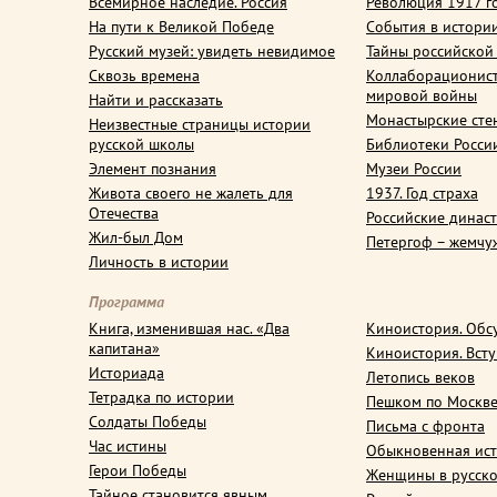
Всемирное наследие. Россия
Революция 1917 г
На пути к Великой Победе
События в истори
Русский музей: увидеть невидимое
Тайны российской
Сквозь времена
Коллаборационис
мировой войны
Найти и рассказать
Монастырские сте
Неизвестные страницы истории
русской школы
Библиотеки Росси
Элемент познания
Музеи России
Живота своего не жалеть для
1937. Год страха
Отечества
Российские динас
Жил-был Дом
Петергоф – жемчу
Личность в истории
Программа
Книга, изменившая нас. «Два
Киноистория. Обс
капитана»
Киноистория. Вст
Историада
Летопись веков
Тетрадка по истории
Пешком по Москв
Солдаты Победы
Письма с фронта
Час истины
Обыкновенная ис
Герои Победы
Женщины в русско
Тайное становится явным