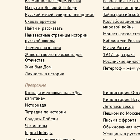
Всемирное наследие. Россия
Революция 1917 г
На пути к Великой Победе
События в истори
Русский музей: увидеть невидимое
Тайны российской
Сквозь времена
Коллаборационис
мировой войны
Найти и рассказать
Монастырские сте
Неизвестные страницы истории
русской школы
Библиотеки Росси
Элемент познания
Музеи России
Живота своего не жалеть для
1937. Год страха
Отечества
Российские динас
Жил-был Дом
Петергоф – жемчу
Личность в истории
Программа
Книга, изменившая нас. «Два
Киноистория. Обс
капитана»
Киноистория. Вст
Историада
Летопись веков
Тетрадка по истории
Пешком по Москв
Солдаты Победы
Письма с фронта
Час истины
Обыкновенная ис
Герои Победы
Женщины в русско
Тайное становится явным