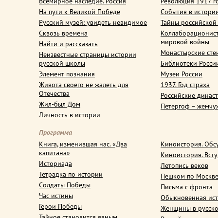
Всемирное наследие. Россия
Революция 1917 г
На пути к Великой Победе
События в истори
Русский музей: увидеть невидимое
Тайны российской
Сквозь времена
Коллаборационис
мировой войны
Найти и рассказать
Монастырские сте
Неизвестные страницы истории
русской школы
Библиотеки Росси
Элемент познания
Музеи России
Живота своего не жалеть для
1937. Год страха
Отечества
Российские динас
Жил-был Дом
Петергоф – жемчу
Личность в истории
Программа
Книга, изменившая нас. «Два
Киноистория. Обс
капитана»
Киноистория. Вст
Историада
Летопись веков
Тетрадка по истории
Пешком по Москв
Солдаты Победы
Письма с фронта
Час истины
Обыкновенная ис
Герои Победы
Женщины в русско
Тайное становится явным