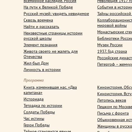
Всемирное наследие. Россия
Революция 1917 г
На пути к Великой Победе
События в истори
Русский музей: увидеть невидимое
Тайны российской
Сквозь времена
Коллаборационис
мировой войны
Найти и рассказать
Монастырские сте
Неизвестные страницы истории
русской школы
Библиотеки Росси
Элемент познания
Музеи России
Живота своего не жалеть для
1937. Год страха
Отечества
Российские динас
Жил-был Дом
Петергоф – жемчу
Личность в истории
Программа
Книга, изменившая нас. «Два
Киноистория. Обс
капитана»
Киноистория. Вст
Историада
Летопись веков
Тетрадка по истории
Пешком по Москв
Солдаты Победы
Письма с фронта
Час истины
Обыкновенная ис
Герои Победы
Женщины в русско
Тайное становится явным