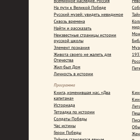
Всемирное наследие. Россия
Рев
На пути к Великой Победе
Соб
Русский музей: увидеть невидимое
Тай
Сквозь времена
Кол
мир
Найти и рассказать
Мон
Неизвестные страницы истории
русской школы
Биб
Элемент познания
Муз
Живота своего не жалеть для
1937
Отечества
Рос
Жил-был Дом
Пет
Личность в истории
Программа
Книга, изменившая нас. «Два
Кин
капитана»
Кин
Историада
Лет
Тетрадка по истории
Пеш
Солдаты Победы
Пис
Час истины
Обы
Герои Победы
Жен
Тайное становится явным