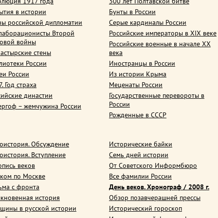
олюция 1917 года
300 лет Полтавской битве
ытия в истории
Бунты в России
ны российской дипломатии
Серые кардиналы России
лаборационисты Второй
Российские императоры в XIX веке
овой войны
Российские военные в начале ХХ
астырские стены
века
лиотеки России
Иностранцы в России
еи России
Из истории Крыма
. Год страха
Меценаты России
сийские династии
Государственные перевороты в
России
ергоф – жемчужина России
Рожденные в СССР
оистория. Обсуждение
Исторические байки
оистория. Вступление
Семь дней истории
опись веков
От Советского Информбюро
ком по Москве
Все фамилии России
ьма с фронта
День веков. Хронограф / 2008 г.
кновенная история
Обзор позавчерашней прессы
щины в русской истории
Исторический гороскоп