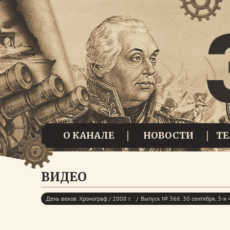
О КАНАЛЕ
НОВОСТИ
Т
ВИДЕО
День веков. Хронограф / 2008 г.
Выпуск № 366. 30 сентября, 3-я 