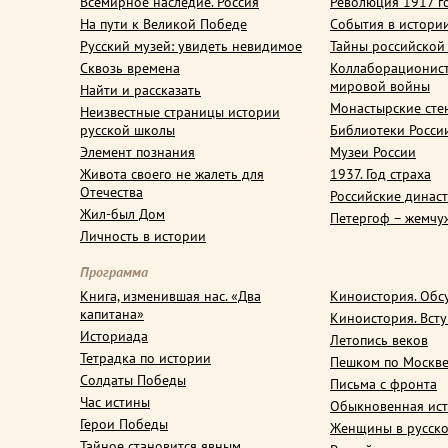
Всемирное наследие. Россия
Революция 1917 г
На пути к Великой Победе
События в истори
Русский музей: увидеть невидимое
Тайны российской
Сквозь времена
Коллаборационис
мировой войны
Найти и рассказать
Монастырские сте
Неизвестные страницы истории
русской школы
Библиотеки Росси
Элемент познания
Музеи России
Живота своего не жалеть для
1937. Год страха
Отечества
Российские динас
Жил-был Дом
Петергоф – жемчу
Личность в истории
Программа
Книга, изменившая нас. «Два
Киноистория. Обс
капитана»
Киноистория. Вст
Историада
Летопись веков
Тетрадка по истории
Пешком по Москв
Солдаты Победы
Письма с фронта
Час истины
Обыкновенная ис
Герои Победы
Женщины в русско
Тайное становится явным