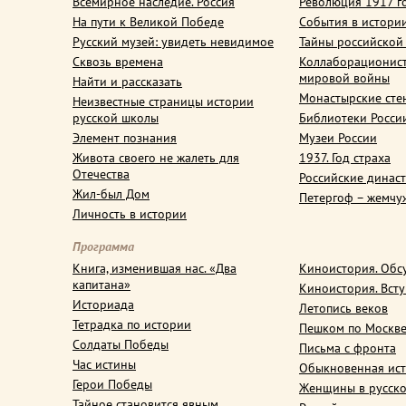
Всемирное наследие. Россия
Революция 1917 г
На пути к Великой Победе
События в истори
Русский музей: увидеть невидимое
Тайны российской
Сквозь времена
Коллаборационис
мировой войны
Найти и рассказать
Монастырские сте
Неизвестные страницы истории
русской школы
Библиотеки Росси
Элемент познания
Музеи России
Живота своего не жалеть для
1937. Год страха
Отечества
Российские динас
Жил-был Дом
Петергоф – жемчу
Личность в истории
Программа
Книга, изменившая нас. «Два
Киноистория. Обс
капитана»
Киноистория. Вст
Историада
Летопись веков
Тетрадка по истории
Пешком по Москв
Солдаты Победы
Письма с фронта
Час истины
Обыкновенная ис
Герои Победы
Женщины в русско
Тайное становится явным