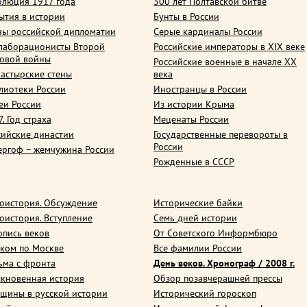
олюция 1917 года
300 лет Полтавской битве
ытия в истории
Бунты в России
ны российской дипломатии
Серые кардиналы России
лаборационисты Второй
Российские императоры в XIX веке
овой войны
Российские военные в начале ХХ
астырские стены
века
лиотеки России
Иностранцы в России
еи России
Из истории Крыма
. Год страха
Меценаты России
сийские династии
Государственные перевороты в
России
ергоф – жемчужина России
Рожденные в СССР
оистория. Обсуждение
Исторические байки
оистория. Вступление
Семь дней истории
опись веков
От Советского Информбюро
ком по Москве
Все фамилии России
ьма с фронта
День веков. Хронограф / 2008 г.
кновенная история
Обзор позавчерашней прессы
щины в русской истории
Исторический гороскоп