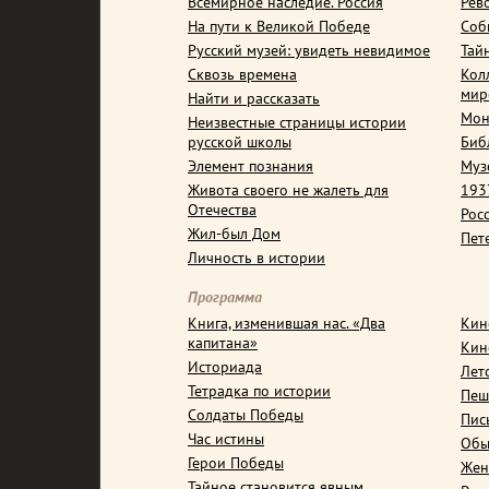
Всемирное наследие. Россия
Рев
На пути к Великой Победе
Соб
Русский музей: увидеть невидимое
Тай
Сквозь времена
Кол
мир
Найти и рассказать
Мон
Неизвестные страницы истории
русской школы
Биб
Элемент познания
Муз
Живота своего не жалеть для
1937
Отечества
Рос
Жил-был Дом
Пет
Личность в истории
Программа
Книга, изменившая нас. «Два
Кин
капитана»
Кин
Историада
Лет
Тетрадка по истории
Пеш
Солдаты Победы
Пис
Час истины
Обы
Герои Победы
Жен
Тайное становится явным