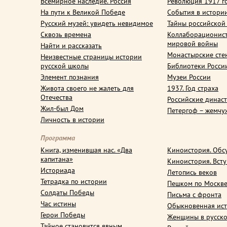
Всемирное наследие. Россия
Революция 1917 г
На пути к Великой Победе
События в истори
Русский музей: увидеть невидимое
Тайны российской
Сквозь времена
Коллаборационис
мировой войны
Найти и рассказать
Монастырские сте
Неизвестные страницы истории
русской школы
Библиотеки Росси
Элемент познания
Музеи России
Живота своего не жалеть для
1937. Год страха
Отечества
Российские динас
Жил-был Дом
Петергоф – жемчу
Личность в истории
Программа
Книга, изменившая нас. «Два
Киноистория. Обс
капитана»
Киноистория. Вст
Историада
Летопись веков
Тетрадка по истории
Пешком по Москв
Солдаты Победы
Письма с фронта
Час истины
Обыкновенная ис
Герои Победы
Женщины в русско
Тайное становится явным