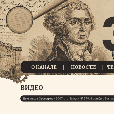
О КАНАЛЕ
НОВОСТИ
Т
ВИДЕО
День веков. Хронограф / 2007 г.
Выпуск № 279. 6 октября, 3-я ча