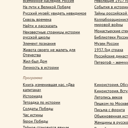
Всемирное наследие. Россия
Революция 1917 г
На пути к Великой Победе
События в истори
Русский музей: увидеть невидимое
Тайны российской
Сквозь времена
Коллаборационис
мировой войны
Найти и рассказать
Монастырские сте
Неизвестные страницы истории
русской школы
Библиотеки Росси
Элемент познания
Музеи России
Живота своего не жалеть для
1937. Год страха
Отечества
Российские динас
Жил-был Дом
Петергоф – жемчу
Личность в истории
Программа
Книга, изменившая нас. «Два
Киноистория. Обс
капитана»
Киноистория. Вст
Историада
Летопись веков
Тетрадка по истории
Пешком по Москв
Солдаты Победы
Письма с фронта
Час истины
Обыкновенная ис
Герои Победы
Женщины в русско
Тайное становится явным