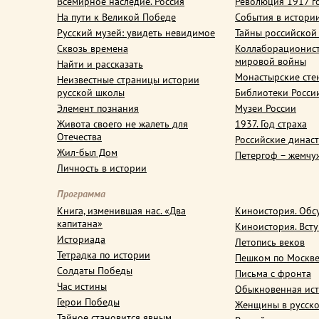
Всемирное наследие. Россия
Революция 1917 г
На пути к Великой Победе
События в истори
Русский музей: увидеть невидимое
Тайны российской
Сквозь времена
Коллаборационис
мировой войны
Найти и рассказать
Монастырские сте
Неизвестные страницы истории
русской школы
Библиотеки Росси
Элемент познания
Музеи России
Живота своего не жалеть для
1937. Год страха
Отечества
Российские динас
Жил-был Дом
Петергоф – жемчу
Личность в истории
Программа
Книга, изменившая нас. «Два
Киноистория. Обс
капитана»
Киноистория. Вст
Историада
Летопись веков
Тетрадка по истории
Пешком по Москв
Солдаты Победы
Письма с фронта
Час истины
Обыкновенная ис
Герои Победы
Женщины в русско
Тайное становится явным