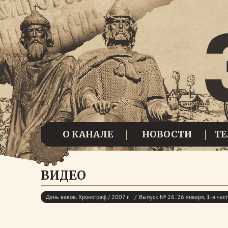
О КАНАЛЕ
НОВОСТИ
Т
ВИДЕО
День веков. Хронограф / 2007 г.
Выпуск № 26. 26 января, 1-я час