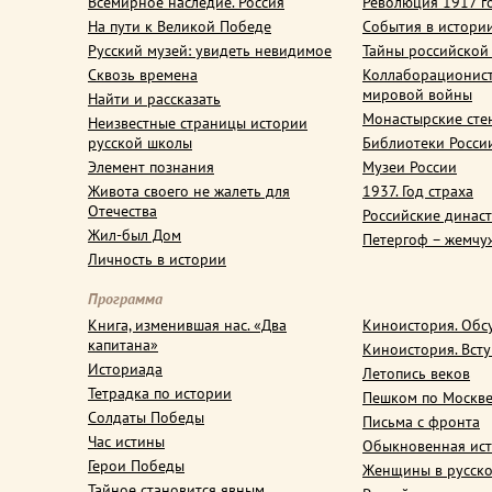
Всемирное наследие. Россия
Революция 1917 г
На пути к Великой Победе
События в истори
Русский музей: увидеть невидимое
Тайны российской
Сквозь времена
Коллаборационис
мировой войны
Найти и рассказать
Монастырские сте
Неизвестные страницы истории
русской школы
Библиотеки Росси
Элемент познания
Музеи России
Живота своего не жалеть для
1937. Год страха
Отечества
Российские динас
Жил-был Дом
Петергоф – жемчу
Личность в истории
Программа
Книга, изменившая нас. «Два
Киноистория. Обс
капитана»
Киноистория. Вст
Историада
Летопись веков
Тетрадка по истории
Пешком по Москв
Солдаты Победы
Письма с фронта
Час истины
Обыкновенная ис
Герои Победы
Женщины в русско
Тайное становится явным