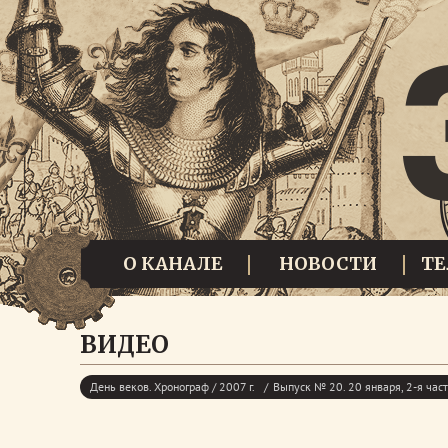
О КАНАЛЕ
НОВОСТИ
Т
ВИДЕО
День веков. Хронограф / 2007 г.
Выпуск № 20. 20 января, 2-я час