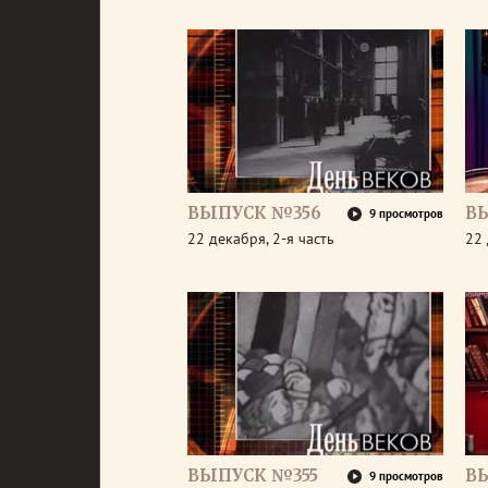
ВЫПУСК №356
В
9 просмотров
22 декабря, 2-я часть
22 
ВЫПУСК №355
В
9 просмотров