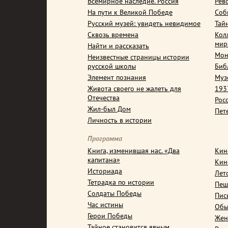
Всемирное наследие. Россия
Рев
На пути к Великой Победе
Соб
Русский музей: увидеть невидимое
Тай
Сквозь времена
Кол
мир
Найти и рассказать
Мон
Неизвестные страницы истории
русской школы
Биб
Элемент познания
Муз
Живота своего не жалеть для
1937
Отечества
Рос
Жил-был Дом
Пет
Личность в истории
Программа
Книга, изменившая нас. «Два
Кин
капитана»
Кин
Историада
Лет
Тетрадка по истории
Пеш
Солдаты Победы
Пис
Час истины
Обы
Герои Победы
Жен
Тайное становится явным