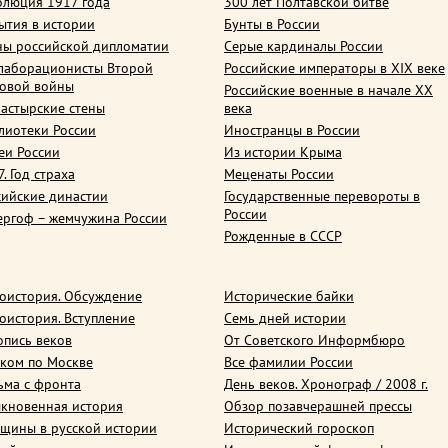
олюция 1917 года
300 лет Полтавской битве
ытия в истории
Бунты в России
ны российской дипломатии
Серые кардиналы России
лаборационисты Второй
Российские императоры в XIX веке
овой войны
Российские военные в начале ХХ
астырские стены
века
лиотеки России
Иностранцы в России
еи России
Из истории Крыма
. Год страха
Меценаты России
сийские династии
Государственные перевороты в
России
ергоф – жемчужина России
Рожденные в СССР
оистория. Обсуждение
Исторические байки
оистория. Вступление
Семь дней истории
опись веков
От Советского Информбюро
ком по Москве
Все фамилии России
ьма с фронта
День веков. Хронограф / 2008 г.
кновенная история
Обзор позавчерашней прессы
щины в русской истории
Исторический гороскоп