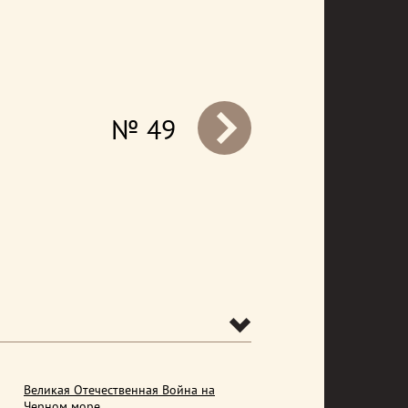
№ 49
prev
Великая Отечественная Война на
Черном море