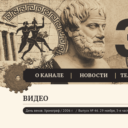
О КАНАЛЕ
НОВОСТИ
Т
ВИДЕО
День веков. Хронограф / 2006 г.
Выпуск № 46. 29 ноября, 3-я час