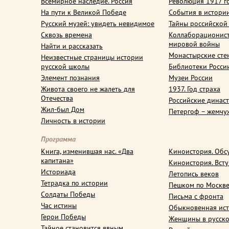
Всемирное наследие. Россия
Революция 1917 г
На пути к Великой Победе
События в истори
Русский музей: увидеть невидимое
Тайны российской
Сквозь времена
Коллаборационис
мировой войны
Найти и рассказать
Монастырские сте
Неизвестные страницы истории
русской школы
Библиотеки Росси
Элемент познания
Музеи России
Живота своего не жалеть для
1937. Год страха
Отечества
Российские динас
Жил-был Дом
Петергоф – жемчу
Личность в истории
Программа
Книга, изменившая нас. «Два
Киноистория. Обс
капитана»
Киноистория. Вст
Историада
Летопись веков
Тетрадка по истории
Пешком по Москв
Солдаты Победы
Письма с фронта
Час истины
Обыкновенная ис
Герои Победы
Женщины в русско
Тайное становится явным