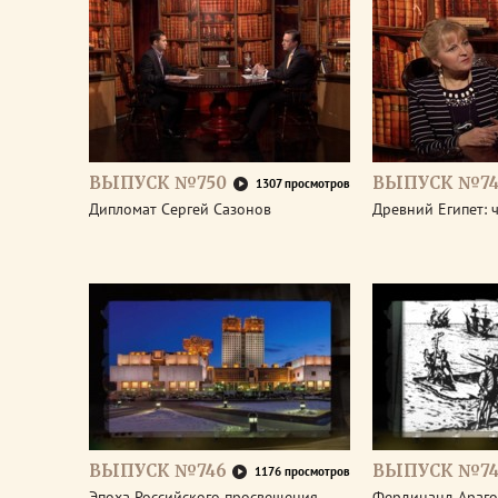
ВЫПУСК №750
ВЫПУСК №74
1307 просмотров
Дипломат Сергей Сазонов
Древний Египет: 
ВЫПУСК №746
ВЫПУСК №74
1176 просмотров
Эпоха Российского просвещения.
Фердинанд Араго