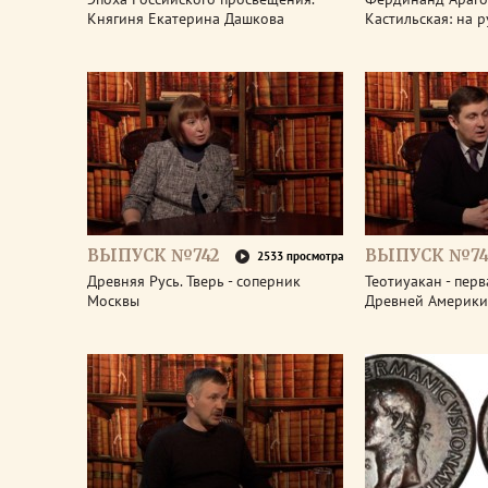
Княгиня Екатерина Дашкова
Кастильская: на 
ВЫПУСК №742
ВЫПУСК №74
2533 просмотра
Древняя Русь. Тверь - соперник
Теотиуакан - пер
Москвы
Древней Америки