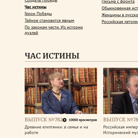
Солдаты Победы
Письма с фронта
Час истины
Обыкновенная ис
Герои Победы
Женщины в русско
Тайное становится явным
Российская летопи
По законам чести. Из истории
дуэлей
ЧАС ИСТИНЫ
ВЫПУСК №782
ВЫПУСК №78
10000 просмотров
Древние египтянки: в семье и на
Российская импери
работе
Исторический му