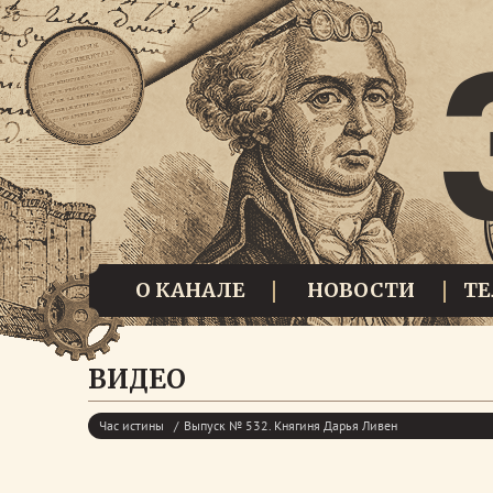
О КАНАЛЕ
НОВОСТИ
Т
ВИДЕО
Час истины
Выпуск № 532. Княгиня Дарья Ливен