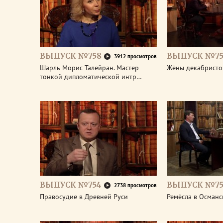
ВЫПУСК №758
ВЫПУСК №75
3912 просмотров
Шарль Морис Талейран. Мастер
Жёны декабристо
тонкой дипломатической интр…
ВЫПУСК №754
ВЫПУСК №75
2738 просмотров
Правосудие в Древней Руси
Ремёсла в Османс