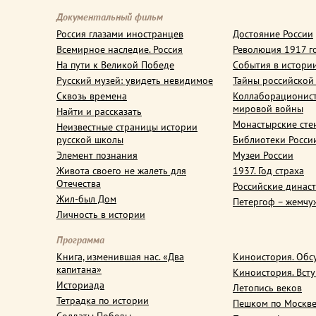
Документальный фильм
Россия глазами иностранцев
Достояние России
Всемирное наследие. Россия
Революция 1917 г
На пути к Великой Победе
События в истори
Русский музей: увидеть невидимое
Тайны российской
Сквозь времена
Коллаборационис
мировой войны
Найти и рассказать
Монастырские сте
Неизвестные страницы истории
русской школы
Библиотеки Росси
Элемент познания
Музеи России
Живота своего не жалеть для
1937. Год страха
Отечества
Российские динас
Жил-был Дом
Петергоф – жемчу
Личность в истории
Программа
Книга, изменившая нас. «Два
Киноистория. Обс
капитана»
Киноистория. Вст
Историада
Летопись веков
Тетрадка по истории
Пешком по Москв