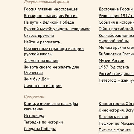
Документальный фильм
Россия глазами иностранцев
Достояние России
Всемирное наследие. Россия
Революция 1917 г
На пути к Великой Победе
События в истори
Русский музей: увидеть невидимое
Тайны российской
Сквозь времена
Коллаборационис
мировой войны
Найти и рассказать
Монастырские сте
Неизвестные страницы истории
русской школы
Библиотеки Росси
Элемент познания
Музеи России
Живота своего не жалеть для
1937. Год страха
Отечества
Российские динас
Жил-был Дом
Петергоф – жемчу
Личность в истории
Программа
Книга, изменившая нас. «Два
Киноистория. Обс
капитана»
Киноистория. Вст
Историада
Летопись веков
Тетрадка по истории
Пешком по Москв
Солдаты Победы
Письма с фронта