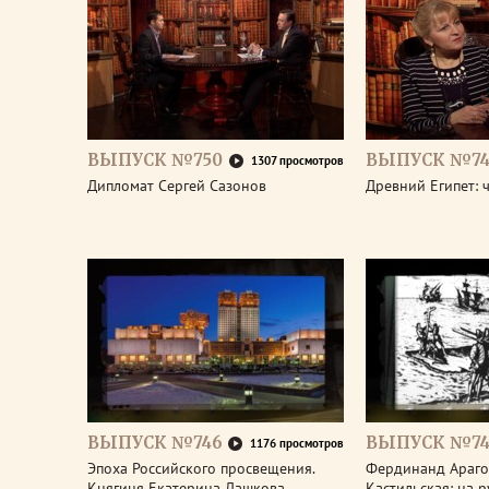
ВЫПУСК №750
ВЫПУСК №74
1307 просмотров
Дипломат Сергей Сазонов
Древний Египет: 
ВЫПУСК №746
ВЫПУСК №74
1176 просмотров
Эпоха Российского просвещения.
Фердинанд Араго
Княгиня Екатерина Дашкова
Кастильская: на 