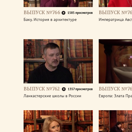
ВЫПУСК №766
ВЫПУСК №76
1585 просмотров
Баку. История в архитектуре
Императрица Авс
ВЫПУСК №762
ВЫПУСК №76
1357 просмотров
Ланкастерские школы в России
Европа: Злата Пр