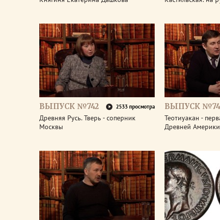
ВЫПУСК №742
ВЫПУСК №74
2533 просмотра
Древняя Русь. Тверь - соперник
Теотиуакан - пер
Москвы
Древней Америки