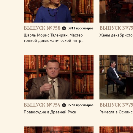
ВЫПУСК №758
ВЫПУСК №75
3912 просмотров
Шарль Морис Талейран. Мастер
Жёны декабристо
тонкой дипломатической интр…
ВЫПУСК №754
ВЫПУСК №75
2738 просмотров
Правосудие в Древней Руси
Ремёсла в Османс