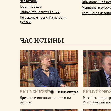
Час истины
Обыкновенная ис
Герои Победы
Женщины в русско
Тайное становится явным
Российская летопи
По законам чести. Из истории
дуэлей
ЧАС ИСТИНЫ
ВЫПУСК №782
ВЫПУСК №78
10000 просмотров
Древние египтянки: в семье и на
Российская импери
работе
Исторический му