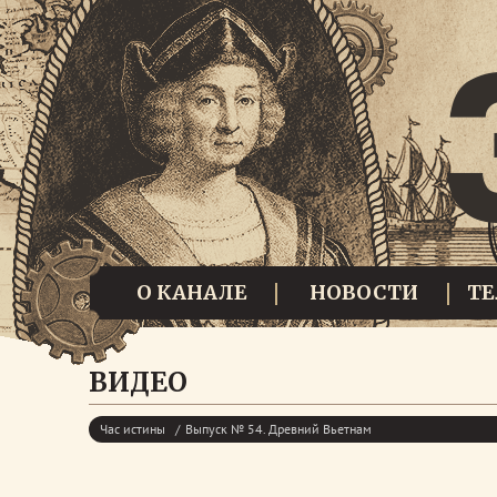
О КАНАЛЕ
НОВОСТИ
Т
ВИДЕО
Час истины
Выпуск № 54. Древний Вьетнам