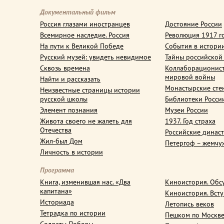
Документальный фильм
Россия глазами иностранцев
Достояние России
Всемирное наследие. Россия
Революция 1917 г
На пути к Великой Победе
События в истори
Русский музей: увидеть невидимое
Тайны российской
Сквозь времена
Коллаборационис
мировой войны
Найти и рассказать
Монастырские сте
Неизвестные страницы истории
русской школы
Библиотеки Росси
Элемент познания
Музеи России
Живота своего не жалеть для
1937. Год страха
Отечества
Российские динас
Жил-был Дом
Петергоф – жемчу
Личность в истории
Программа
Книга, изменившая нас. «Два
Киноистория. Обс
капитана»
Киноистория. Вст
Историада
Летопись веков
Тетрадка по истории
Пешком по Москв