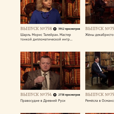
ВЫПУСК №758
ВЫПУСК №75
3912 просмотров
Шарль Морис Талейран. Мастер
Жёны декабристо
тонкой дипломатической интр…
ВЫПУСК №754
ВЫПУСК №75
2738 просмотров
Правосудие в Древней Руси
Ремёсла в Османс