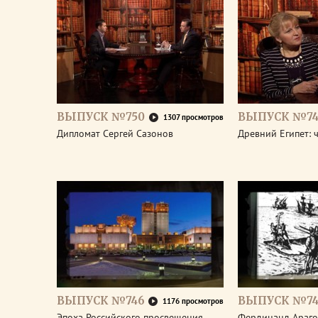
ВЫПУСК №750
ВЫПУСК №74
1307 просмотров
Дипломат Сергей Сазонов
Древний Египет: 
ВЫПУСК №746
ВЫПУСК №74
1176 просмотров
Эпоха Российского просвещения.
Фердинанд Араго