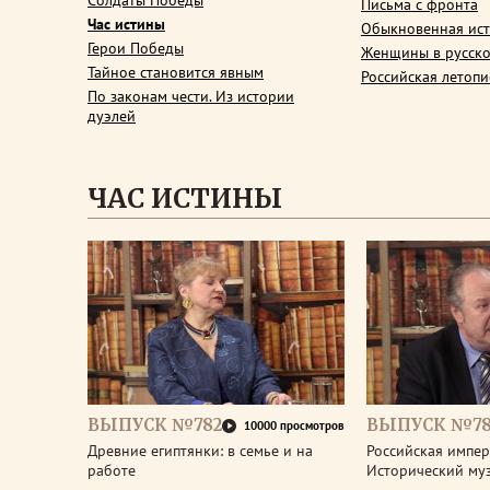
Солдаты Победы
Письма с фронта
Час истины
Обыкновенная ис
Герои Победы
Женщины в русско
Тайное становится явным
Российская летопи
По законам чести. Из истории
дуэлей
ЧАС ИСТИНЫ
ВЫПУСК №782
ВЫПУСК №78
10000 просмотров
Древние египтянки: в семье и на
Российская импери
работе
Исторический му