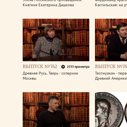
Княгиня Екатерина Дашкова
Кастильская: на 
ВЫПУСК №742
ВЫПУСК №74
2533 просмотра
Древняя Русь. Тверь - соперник
Теотиуакан - пер
Москвы
Древней Америки