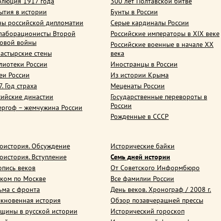
олюция 1917 года
300 лет Полтавской битве
ытия в истории
Бунты в России
ны российской дипломатии
Серые кардиналы России
лаборационисты Второй
Российские императоры в XIX веке
овой войны
Российские военные в начале ХХ
астырские стены
века
лиотеки России
Иностранцы в России
еи России
Из истории Крыма
. Год страха
Меценаты России
сийские династии
Государственные перевороты в
России
ергоф – жемчужина России
Рожденные в СССР
оистория. Обсуждение
Исторические байки
оистория. Вступление
Семь дней истории
опись веков
От Советского Информбюро
ком по Москве
Все фамилии России
ьма с фронта
День веков. Хронограф / 2008 г.
кновенная история
Обзор позавчерашней прессы
щины в русской истории
Исторический гороскоп