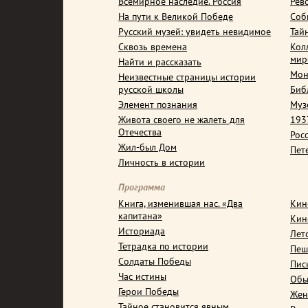
Всемирное наследие. Россия
Рев
На пути к Великой Победе
Соб
Русский музей: увидеть невидимое
Тай
Сквозь времена
Кол
мир
Найти и рассказать
Мон
Неизвестные страницы истории
русской школы
Биб
Элемент познания
Муз
Живота своего не жалеть для
1937
Отечества
Рос
Жил-был Дом
Пет
Личность в истории
Программа
Книга, изменившая нас. «Два
Кин
капитана»
Кин
Историада
Лет
Тетрадка по истории
Пеш
Солдаты Победы
Пис
Час истины
Обы
Герои Победы
Жен
Тайное становится явным