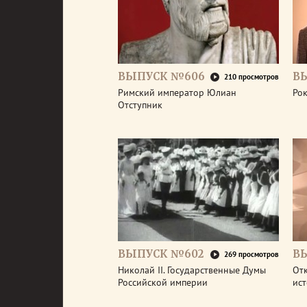
ВЫПУСК №606
В
210 просмотров
Римский император Юлиан
Рок
Отступник
ВЫПУСК №602
В
269 просмотров
Николай II. Государственные Думы
От
Российской империи
ис