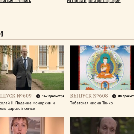
сийская летопись
История одной фотографии
И
ЫПУСК №609
ВЫПУСК №608
162 просмотра
88 просмо
олай II. Падение монархии и
Тибетская икона Танко
ель царской семьи