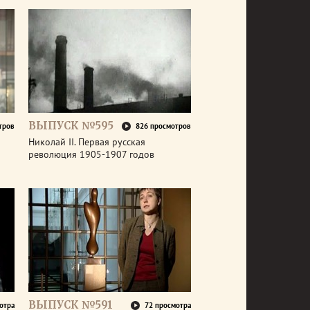
ВЫПУСК №595
тров
826 просмотров
Николай II. Первая русская
революция 1905-1907 годов
ВЫПУСК №591
отра
72 просмотра