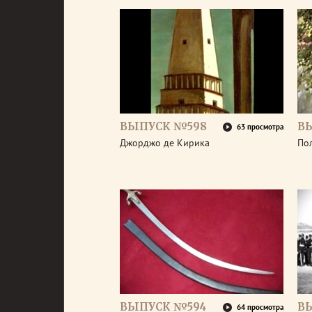
ВЫПУСК №598
В
63 просмотра
Джорджо де Кирика
По
ВЫПУСК №594
В
64 просмотра