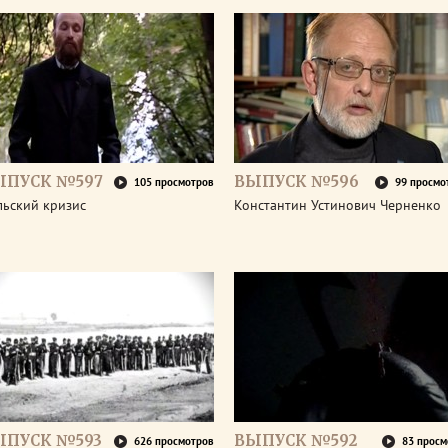
ЫПУСК №597
ВЫПУСК №596
105 просмотров
99 просмо
льский кризис
Константин Устинович Черненко
ЫПУСК №593
ВЫПУСК №592
626 просмотров
83 просм