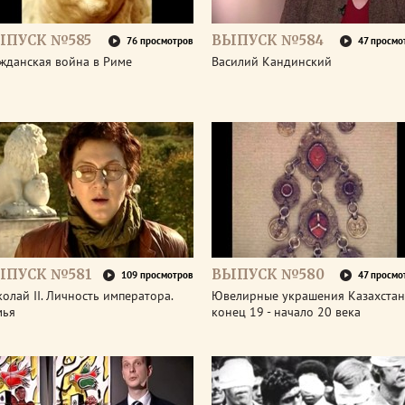
ЫПУСК №585
ВЫПУСК №584
76 просмотров
47 просмо
жданская война в Риме
Василий Кандинский
ЫПУСК №581
ВЫПУСК №580
109 просмотров
47 просмо
олай II. Личность императора.
Ювелирные украшения Казахстан
мья
конец 19 - начало 20 века