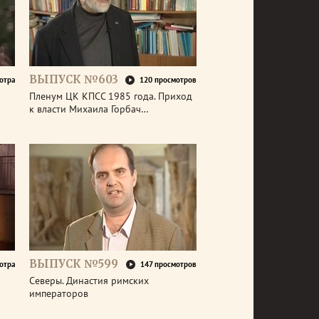
ВЫПУСК №603
отра
120 просмотров
Пленум ЦК КПСС 1985 года. Приход
к власти Михаила Горбач…
ВЫПУСК №599
отра
147 просмотров
Северы. Династия римских
императоров