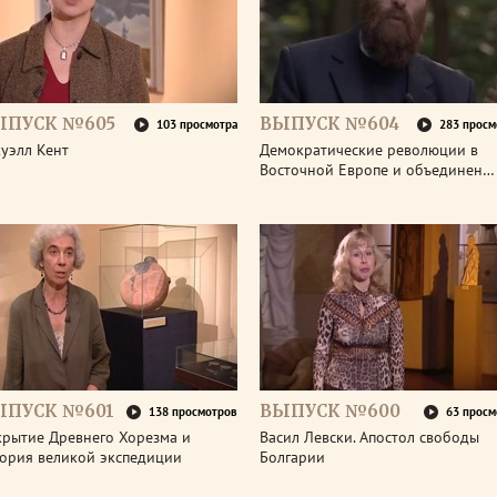
ЫПУСК №605
ВЫПУСК №604
103 просмотра
283 просм
уэлл Кент
Демократические революции в
Восточной Европе и объединен…
ЫПУСК №601
ВЫПУСК №600
138 просмотров
63 просм
крытие Древнего Хорезма и
Васил Левски. Апостол свободы
тория великой экспедиции
Болгарии