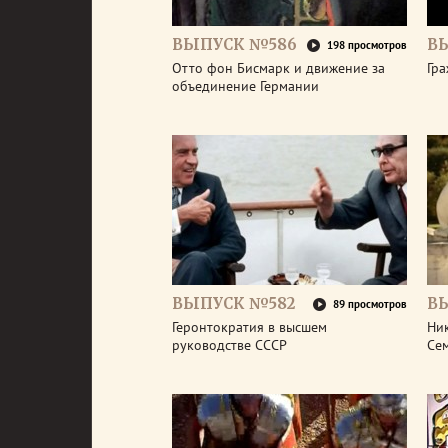
ВЫПУСК №586
В
198 просмотров
Отто фон Бисмарк и движение за
Гра
объединение Германии
ВЫПУСК №582
В
89 просмотров
Геронтократия в высшем
Ник
руководстве СССР
Се