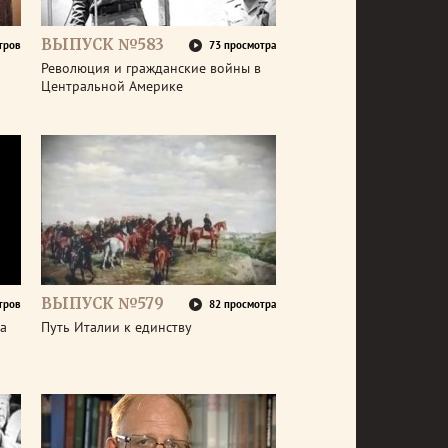
ВЫПУСК №583
тров
73 просмотра
Революция и гражданские войны в
Центральной Америке
ВЫПУСК №579
тров
82 просмотра
а
Путь Италии к единству