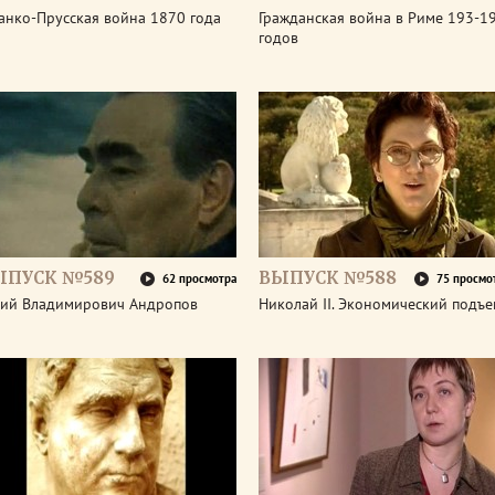
анко-Прусская война 1870 года
Гражданская война в Риме 193-1
годов
ЫПУСК №589
ВЫПУСК №588
62 просмотра
75 просмо
ий Владимирович Андропов
Николай II. Экономический подъ