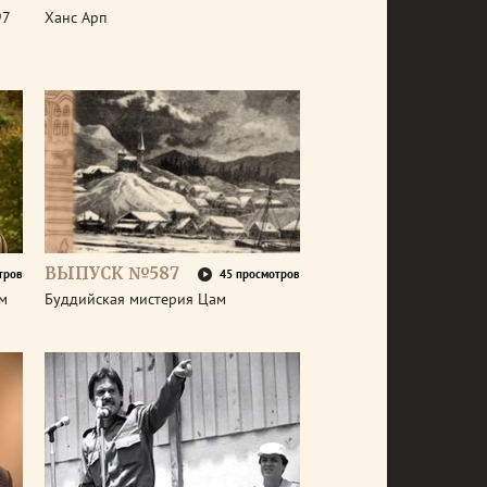
97
Ханс Арп
ВЫПУСК №587
тров
45 просмотров
ем
Буддийская мистерия Цам