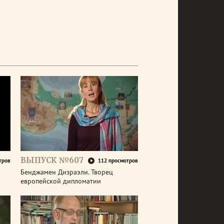
ВЫПУСК №607
тров
112 просмотров
Бенджамен Дизраэли. Творец
европейской дипломатии