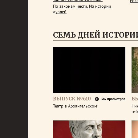
Рос
По законам чести. Из истории
дуэлей
СЕМЬ ДНЕЙ ИСТОРИ
ВЫПУСК №610
В
387 просмотров
Театр в Архангельском
Ник
гиб