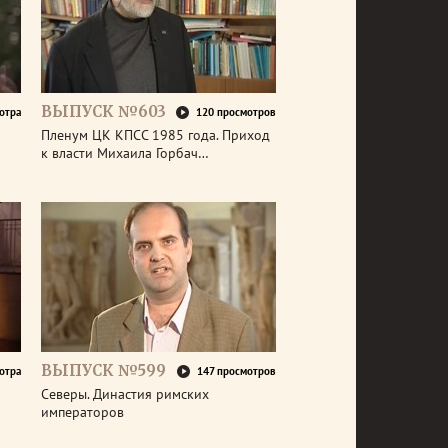
ВЫПУСК №603
отра
120 просмотров
Пленум ЦК КПСС 1985 года. Приход
к власти Михаила Горбач…
ВЫПУСК №599
отра
147 просмотров
Северы. Династия римских
императоров