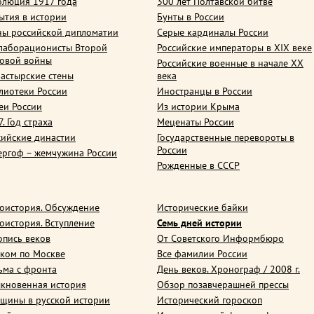
олюция 1917 года
300 лет Полтавской битве
ытия в истории
Бунты в России
ны российской дипломатии
Серые кардиналы России
лаборационисты Второй
Российские императоры в XIX веке
овой войны
Российские военные в начале ХХ
астырские стены
века
лиотеки России
Иностранцы в России
еи России
Из истории Крыма
. Год страха
Меценаты России
сийские династии
Государственные перевороты в
России
ергоф – жемчужина России
Рожденные в СССР
оистория. Обсуждение
Исторические байки
оистория. Вступление
Семь дней истории
опись веков
От Советского Информбюро
ком по Москве
Все фамилии России
ьма с фронта
День веков. Хронограф / 2008 г.
кновенная история
Обзор позавчерашней прессы
щины в русской истории
Исторический гороскоп