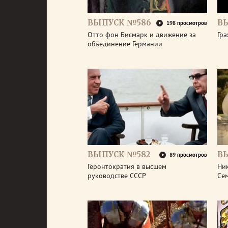
ВЫПУСК №586
В
198 просмотров
Отто фон Бисмарк и движение за
Гра
объединение Германии
ВЫПУСК №582
В
89 просмотров
Геронтократия в высшем
Ник
руководстве СССР
Се