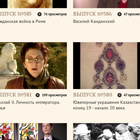
ЫПУСК №585
ВЫПУСК №584
76 просмотров
47 просмо
жданская война в Риме
Василий Кандинский
ЫПУСК №581
ВЫПУСК №580
109 просмотров
47 просмо
олай II. Личность императора.
Ювелирные украшения Казахстан
мья
конец 19 - начало 20 века