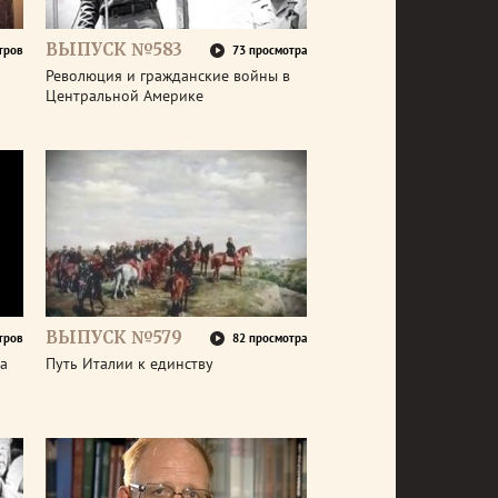
ВЫПУСК №583
тров
73 просмотра
Революция и гражданские войны в
Центральной Америке
ВЫПУСК №579
тров
82 просмотра
а
Путь Италии к единству