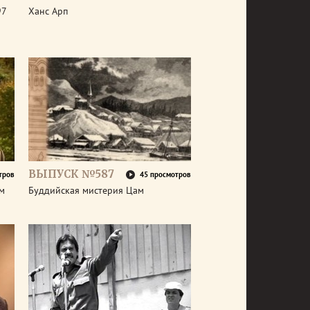
97
Ханс Арп
ВЫПУСК №587
тров
45 просмотров
ем
Буддийская мистерия Цам