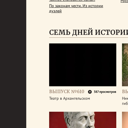
Рос
По законам чести. Из истории
дуэлей
СЕМЬ ДНЕЙ ИСТОРИ
ВЫПУСК №610
В
387 просмотров
Театр в Архангельском
Ник
гиб