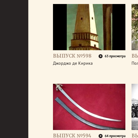
ВЫПУСК №598
В
63 просмотра
Джорджо де Кирика
По
ВЫПУСК №594
В
64 просмотра