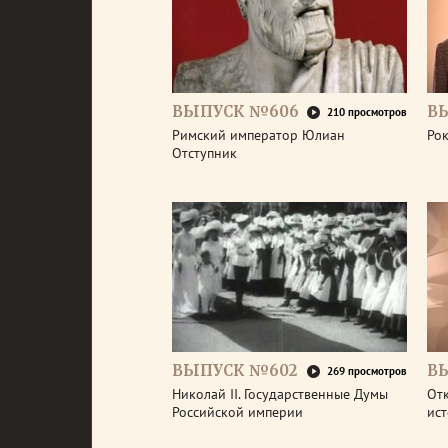
ВЫПУСК №606
В
210 просмотров
Римский император Юлиан
Рок
Отступник
ВЫПУСК №602
В
269 просмотров
Николай II. Государственные Думы
От
Российской империи
ис