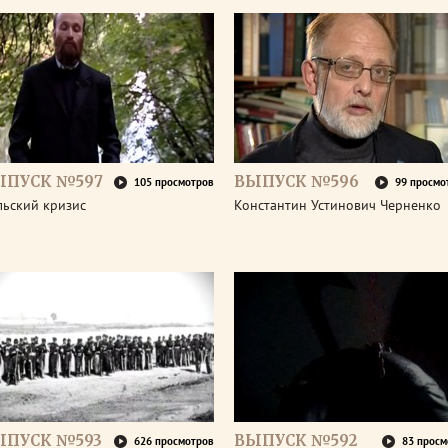
ЫПУСК №597
ВЫПУСК №596
105 просмотров
99 просмо
льский кризис
Константин Устинович Черненко
ЫПУСК №593
ВЫПУСК №592
626 просмотров
83 просм