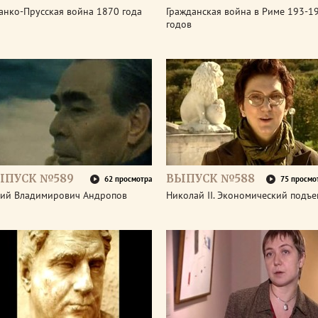
анко-Прусская война 1870 года
Гражданская война в Риме 193-1
годов
ЫПУСК №589
ВЫПУСК №588
62 просмотра
75 просмо
ий Владимирович Андропов
Николай II. Экономический подъ