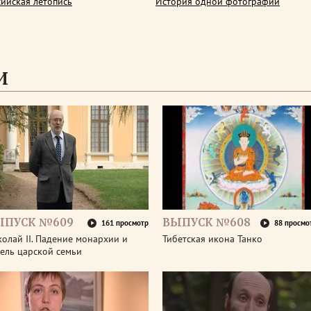
сийская летопись
История одной фотографии
И
ЫПУСК №609
ВЫПУСК №608
161 просмотр
88 просмо
олай II. Падение монархии и
Тибетская икона Танко
ель царской семьи