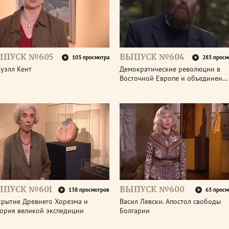
ЫПУСК №605
ВЫПУСК №604
103 просмотра
283 просм
уэлл Кент
Демократические революции в
Восточной Европе и объединен…
ЫПУСК №601
ВЫПУСК №600
138 просмотров
63 просм
крытие Древнего Хорезма и
Васил Левски. Апостол свободы
тория великой экспедиции
Болгарии