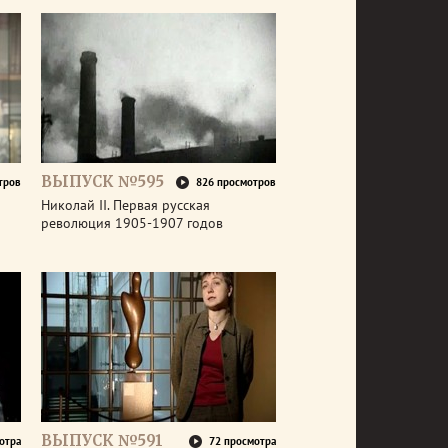
ВЫПУСК №595
тров
826 просмотров
Николай II. Первая русская
революция 1905-1907 годов
ВЫПУСК №591
отра
72 просмотра