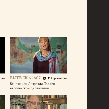
ВЫПУСК №607
тров
112 просмотров
Бенджамен Дизраэли. Творец
европейской дипломатии