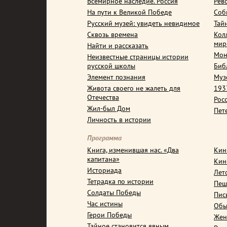
Всемирное наследие. Россия
Рев
На пути к Великой Победе
Соб
Русский музей: увидеть невидимое
Тай
Сквозь времена
Кол
мир
Найти и рассказать
Мон
Неизвестные страницы истории
русской школы
Биб
Элемент познания
Муз
Живота своего не жалеть для
1937
Отечества
Рос
Жил-был Дом
Пет
Личность в истории
Программа
Книга, изменившая нас. «Два
Кин
капитана»
Кин
Историада
Лет
Тетрадка по истории
Пеш
Солдаты Победы
Пис
Час истины
Обы
Герои Победы
Жен
Тайное становится явным