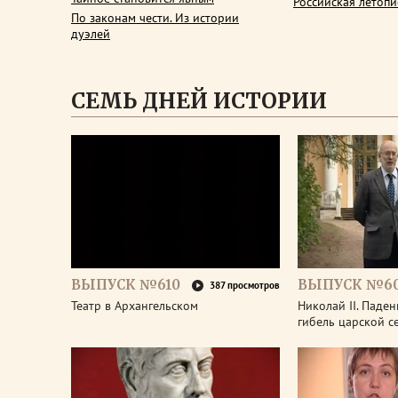
Российская летопи
По законам чести. Из истории
дуэлей
СЕМЬ ДНЕЙ ИСТОРИИ
ВЫПУСК №610
ВЫПУСК №6
387 просмотров
Театр в Архангельском
Николай II. Паде
гибель царской с