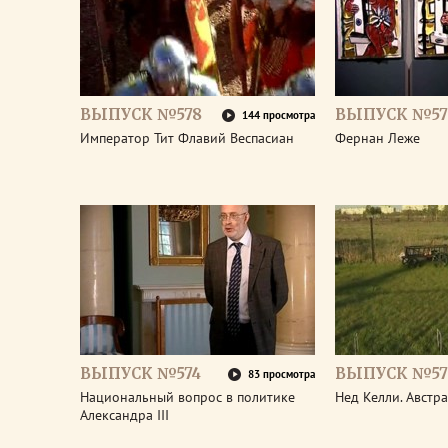
ВЫПУСК №578
ВЫПУСК №57
144 просмотра
Император Тит Флавий Веспасиан
Фернан Леже
ВЫПУСК №574
ВЫПУСК №57
83 просмотра
Национальный вопрос в политике
Нед Келли. Австр
Александра III