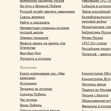
Всемирное наследие. Россия
Революция 1917 г
На пути к Великой Победе
События в истори
Русский музей: увидеть невидимое
Тайны российской
Сквозь времена
Коллаборационис
мировой войны
Найти и рассказать
Монастырские сте
Неизвестные страницы истории
русской школы
Библиотеки Росси
Элемент познания
Музеи России
Живота своего не жалеть для
1937. Год страха
Отечества
Российские динас
Жил-был Дом
Петергоф – жемчу
Личность в истории
Программа
Книга, изменившая нас. «Два
Киноистория. Обс
капитана»
Киноистория. Вст
Историада
Летопись веков
Тетрадка по истории
Пешком по Москв
Солдаты Победы
Письма с фронта
Час истины
Обыкновенная ис
Герои Победы
Женщины в русско
Тайное становится явным