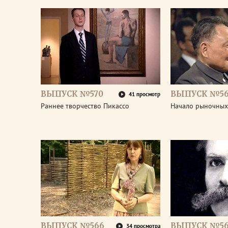
ВЫПУСК №570
ВЫПУСК №5
41 просмотр
Раннее творчество Пикассо
Начало рыночных
ВЫПУСК №566
ВЫПУСК №56
34 просмотра