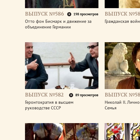
ВЫПУСК №586
ВЫПУСК №58
198 просмотров
Отто фон Бисмарк и движение за
Гражданская войн
объединение Германии
ВЫПУСК №582
ВЫПУСК №58
89 просмотров
Геронтократия в высшем
Николай II. Лично
руководстве СССР
Семья