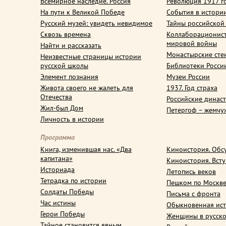
Всемирное наследие. Россия
Революция 1917 г
На пути к Великой Победе
События в истори
Русский музей: увидеть невидимое
Тайны российской
Сквозь времена
Коллаборационис
мировой войны
Найти и рассказать
Монастырские сте
Неизвестные страницы истории
русской школы
Библиотеки Росси
Элемент познания
Музеи России
Живота своего не жалеть для
1937. Год страха
Отечества
Российские динас
Жил-был Дом
Петергоф – жемчу
Личность в истории
Программа
Книга, изменившая нас. «Два
Киноистория. Обс
капитана»
Киноистория. Вст
Историада
Летопись веков
Тетрадка по истории
Пешком по Москв
Солдаты Победы
Письма с фронта
Час истины
Обыкновенная ис
Герои Победы
Женщины в русско
Тайное становится явным