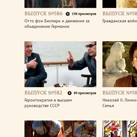
ВЫПУСК №586
ВЫПУСК №58
198 просмотров
Отто фон Бисмарк и движение за
Гражданская войн
объединение Германии
ВЫПУСК №582
ВЫПУСК №58
89 просмотров
Геронтократия в высшем
Николай II. Лично
руководстве СССР
Семья