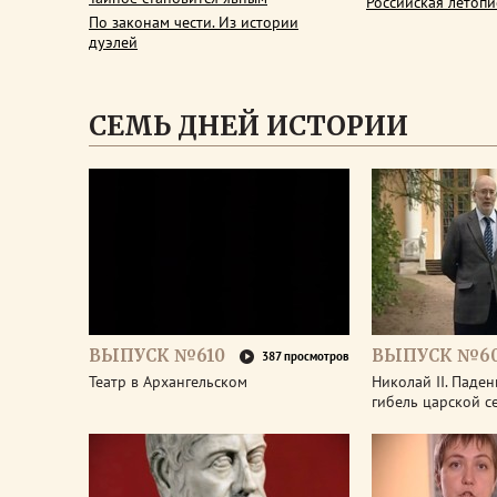
Российская летопи
По законам чести. Из истории
дуэлей
СЕМЬ ДНЕЙ ИСТОРИИ
ВЫПУСК №610
ВЫПУСК №6
387 просмотров
Театр в Архангельском
Николай II. Паде
гибель царской с