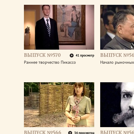
ВЫПУСК №570
ВЫПУСК №5
41 просмотр
Раннее творчество Пикассо
Начало рыночных
ВЫПУСК №566
ВЫПУСК №56
34 просмотра