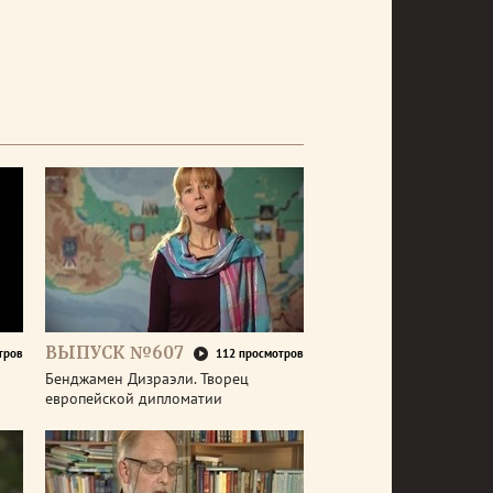
ВЫПУСК №607
тров
112 просмотров
Бенджамен Дизраэли. Творец
европейской дипломатии