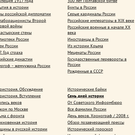
олюция 1917 года
300 лет Полтавской битве
ытия в истории
Бунты в России
ны российской дипломатии
Серые кардиналы России
лаборационисты Второй
Российские императоры в XIX веке
овой войны
Российские военные в начале ХХ
астырские стены
века
лиотеки России
Иностранцы в России
еи России
Из истории Крыма
. Год страха
Меценаты России
сийские династии
Государственные перевороты в
России
ергоф – жемчужина России
Рожденные в СССР
оистория. Обсуждение
Исторические байки
оистория. Вступление
Семь дней истории
опись веков
От Советского Информбюро
ком по Москве
Все фамилии России
ьма с фронта
День веков. Хронограф / 2008 г.
кновенная история
Обзор позавчерашней прессы
щины в русской истории
Исторический гороскоп