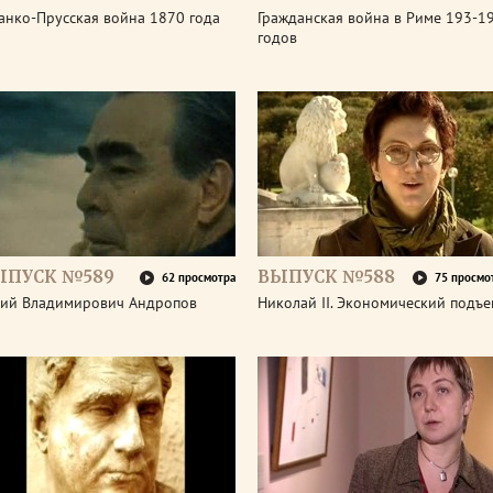
анко-Прусская война 1870 года
Гражданская война в Риме 193-1
годов
ЫПУСК №589
ВЫПУСК №588
62 просмотра
75 просмо
ий Владимирович Андропов
Николай II. Экономический подъ