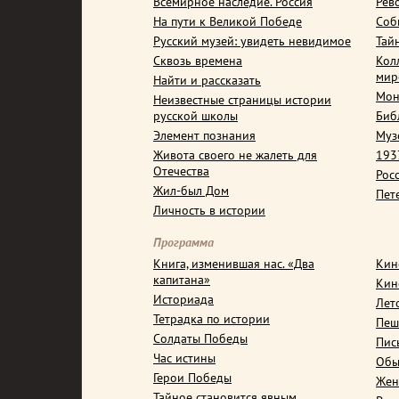
Всемирное наследие. Россия
Рев
На пути к Великой Победе
Соб
Русский музей: увидеть невидимое
Тай
Сквозь времена
Кол
мир
Найти и рассказать
Мон
Неизвестные страницы истории
русской школы
Биб
Элемент познания
Муз
Живота своего не жалеть для
1937
Отечества
Рос
Жил-был Дом
Пет
Личность в истории
Программа
Книга, изменившая нас. «Два
Кин
капитана»
Кин
Историада
Лет
Тетрадка по истории
Пеш
Солдаты Победы
Пис
Час истины
Обы
Герои Победы
Жен
Тайное становится явным