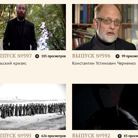
ЫПУСК №597
ВЫПУСК №596
105 просмотров
99 просмо
льский кризис
Константин Устинович Черненко
ЫПУСК №593
ВЫПУСК №592
626 просмотров
83 просм