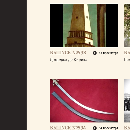
ВЫПУСК №598
В
63 просмотра
Джорджо де Кирика
По
ВЫПУСК №594
В
64 просмотра