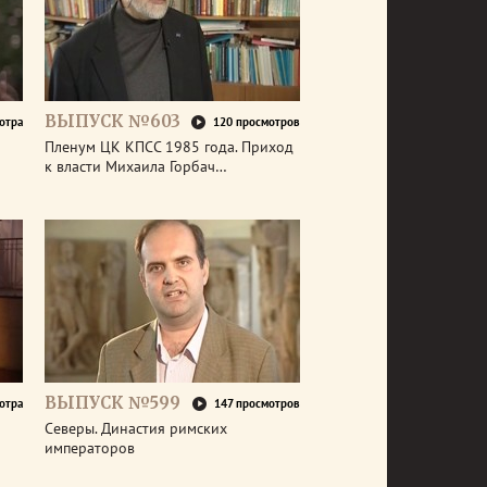
ВЫПУСК №603
отра
120 просмотров
Пленум ЦК КПСС 1985 года. Приход
к власти Михаила Горбач…
ВЫПУСК №599
отра
147 просмотров
Северы. Династия римских
императоров