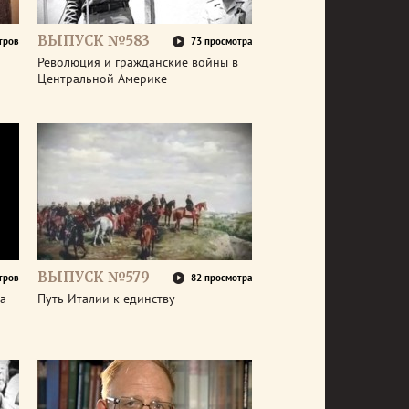
ВЫПУСК №583
тров
73 просмотра
Революция и гражданские войны в
Центральной Америке
ВЫПУСК №579
тров
82 просмотра
а
Путь Италии к единству