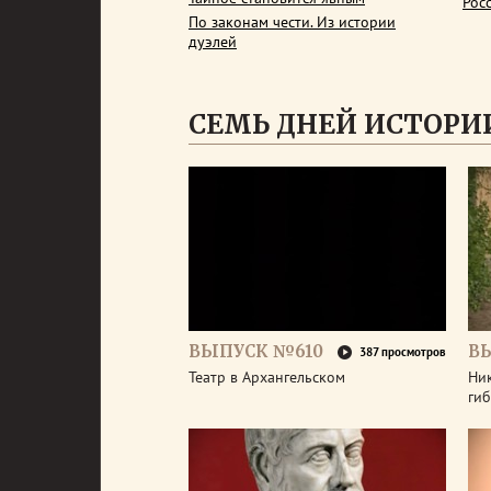
Рос
По законам чести. Из истории
дуэлей
СЕМЬ ДНЕЙ ИСТОРИ
ВЫПУСК №610
В
387 просмотров
Театр в Архангельском
Ник
гиб