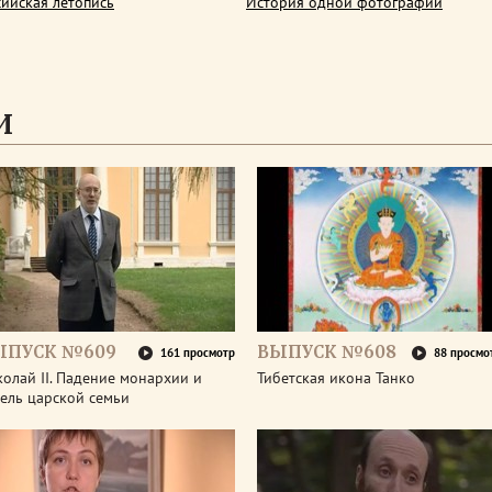
сийская летопись
История одной фотографии
И
ЫПУСК №609
ВЫПУСК №608
161 просмотр
88 просмо
олай II. Падение монархии и
Тибетская икона Танко
ель царской семьи