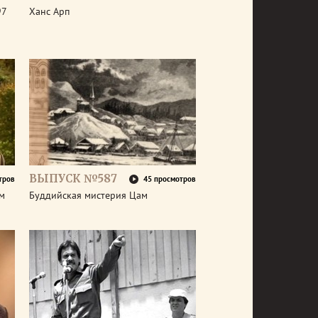
97
Ханс Арп
ВЫПУСК №587
тров
45 просмотров
ем
Буддийская мистерия Цам