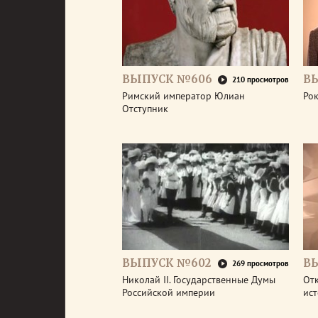
ВЫПУСК №606
В
210 просмотров
Римский император Юлиан
Рок
Отступник
ВЫПУСК №602
В
269 просмотров
Николай II. Государственные Думы
От
Российской империи
ис