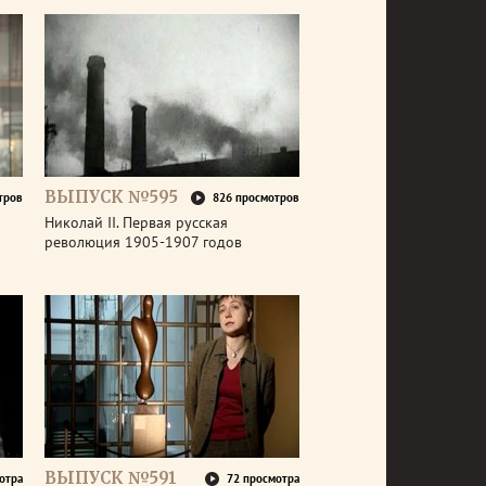
ВЫПУСК №595
тров
826 просмотров
Николай II. Первая русская
революция 1905-1907 годов
ВЫПУСК №591
отра
72 просмотра