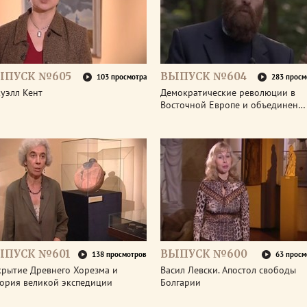
ЫПУСК №605
ВЫПУСК №604
103 просмотра
283 просм
уэлл Кент
Демократические революции в
Восточной Европе и объединен…
ЫПУСК №601
ВЫПУСК №600
138 просмотров
63 просм
крытие Древнего Хорезма и
Васил Левски. Апостол свободы
тория великой экспедиции
Болгарии