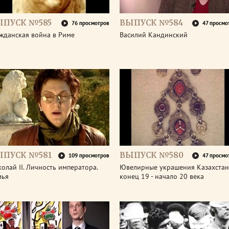
ЫПУСК №585
ВЫПУСК №584
76 просмотров
47 просмо
жданская война в Риме
Василий Кандинский
ЫПУСК №581
ВЫПУСК №580
109 просмотров
47 просмо
олай II. Личность императора.
Ювелирные украшения Казахстан
мья
конец 19 - начало 20 века