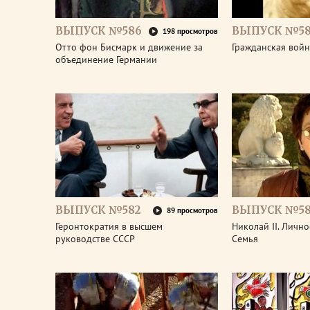
ВЫПУСК №586
ВЫПУСК №58
198 просмотров
Отто фон Бисмарк и движение за
Гражданская войн
объединение Германии
ВЫПУСК №582
ВЫПУСК №58
89 просмотров
Геронтократия в высшем
Николай II. Лично
руководстве СССР
Семья