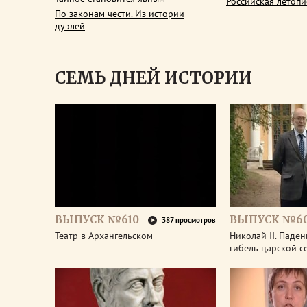
Российская летопи
По законам чести. Из истории
дуэлей
СЕМЬ ДНЕЙ ИСТОРИИ
ВЫПУСК №610
ВЫПУСК №6
387 просмотров
Театр в Архангельском
Николай II. Паде
гибель царской с