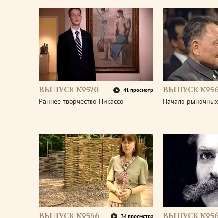
ВЫПУСК №570
ВЫПУСК №5
41 просмотр
Раннее творчество Пикассо
Начало рыночных
ВЫПУСК №566
ВЫПУСК №56
34 просмотра