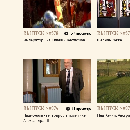
ВЫПУСК №578
ВЫПУСК №57
144 просмотра
Император Тит Флавий Веспасиан
Фернан Леже
ВЫПУСК №574
ВЫПУСК №57
83 просмотра
Национальный вопрос в политике
Нед Келли. Австр
Александра III