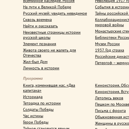
Всемирное наследие. Россия
Революция 1917 г
На пути к Великой Победе
События в истори
Русский музей: увидеть невидимое
Тайны российской
Сквозь времена
Коллаборационис
мировой войны
Найти и рассказать
Монастырские сте
Неизвестные страницы истории
русской школы
Библиотеки Росси
Элемент познания
Музеи России
Живота своего не жалеть для
1937. Год страха
Отечества
Российские динас
Жил-был Дом
Петергоф – жемчу
Личность в истории
Программа
Книга, изменившая нас. «Два
Киноистория. Обс
капитана»
Киноистория. Вст
Историада
Летопись веков
Тетрадка по истории
Пешком по Москв
Солдаты Победы
Письма с фронта
Час истины
Обыкновенная ис
Герои Победы
Женщины в русско
Тайное становится явным