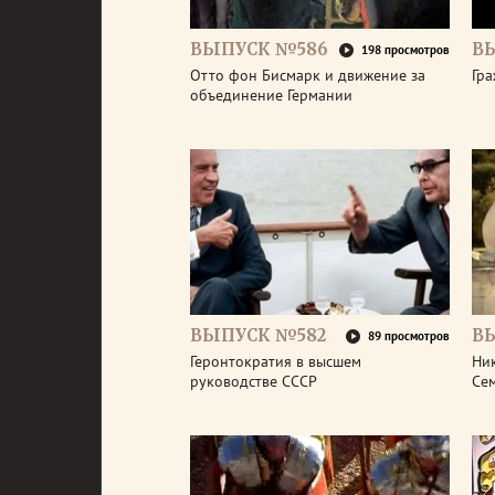
ВЫПУСК №586
В
198 просмотров
Отто фон Бисмарк и движение за
Гра
объединение Германии
ВЫПУСК №582
В
89 просмотров
Геронтократия в высшем
Ник
руководстве СССР
Се