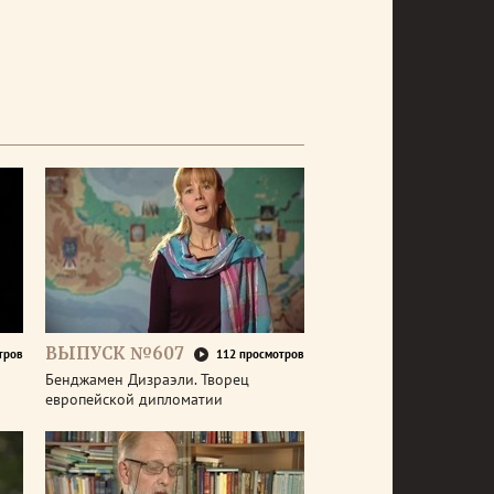
ВЫПУСК №607
тров
112 просмотров
Бенджамен Дизраэли. Творец
европейской дипломатии