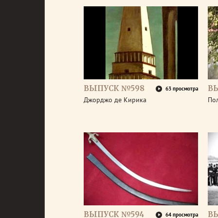
ВЫПУСК №598
В
63 просмотра
Джорджо де Кирика
По
ВЫПУСК №594
В
64 просмотра