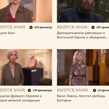
ЫПУСК №605
ВЫПУСК №604
103 просмотра
283 просм
уэлл Кент
Демократические революции в
Восточной Европе и объединен…
ЫПУСК №601
ВЫПУСК №600
138 просмотров
63 просм
крытие Древнего Хорезма и
Васил Левски. Апостол свободы
тория великой экспедиции
Болгарии