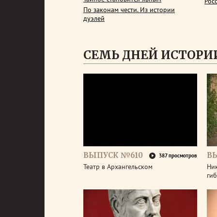
Рос
По законам чести. Из истории
дуэлей
СЕМЬ ДНЕЙ ИСТОРИ
ВЫПУСК №610
В
387 просмотров
Театр в Архангельском
Ник
гиб