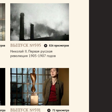
ВЫПУСК №595
тров
826 просмотров
Николай II. Первая русская
революция 1905-1907 годов
ВЫПУСК №591
отра
72 просмотра