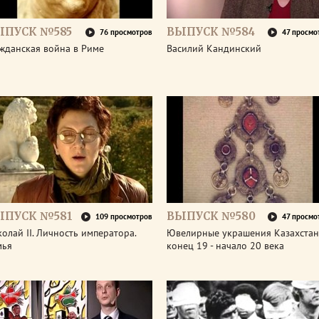
ЫПУСК №585
ВЫПУСК №584
76 просмотров
47 просмо
жданская война в Риме
Василий Кандинский
ЫПУСК №581
ВЫПУСК №580
109 просмотров
47 просмо
олай II. Личность императора.
Ювелирные украшения Казахстан
мья
конец 19 - начало 20 века