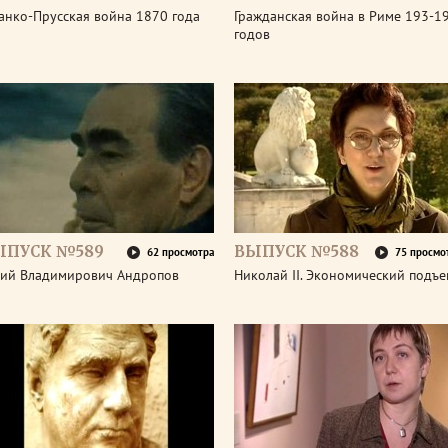
анко-Прусская война 1870 года
Гражданская война в Риме 193-1
годов
ЫПУСК №589
ВЫПУСК №588
62 просмотра
75 просмо
ий Владимирович Андропов
Николай II. Экономический подъ