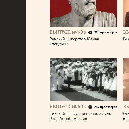
ВЫПУСК №606
В
210 просмотров
Римский император Юлиан
Рок
Отступник
ВЫПУСК №602
В
269 просмотров
Николай II. Государственные Думы
От
Российской империи
ис