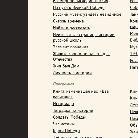
Всемирное наследие. Россия
Рев
На пути к Великой Победе
Соб
Русский музей: увидеть невидимое
Тай
Сквозь времена
Кол
мир
Найти и рассказать
Мон
Неизвестные страницы истории
русской школы
Биб
Элемент познания
Муз
Живота своего не жалеть для
1937
Отечества
Рос
Жил-был Дом
Пет
Личность в истории
Программа
Книга, изменившая нас. «Два
Кин
капитана»
Кин
Историада
Лет
Тетрадка по истории
Пеш
Солдаты Победы
Пис
Час истины
Обы
Герои Победы
Жен
Тайное становится явным