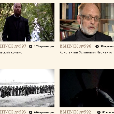
ЫПУСК №597
ВЫПУСК №596
105 просмотров
99 просмо
льский кризис
Константин Устинович Черненко
ЫПУСК №593
ВЫПУСК №592
626 просмотров
83 просм