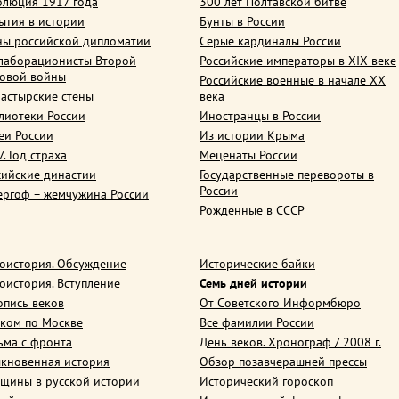
олюция 1917 года
300 лет Полтавской битве
ытия в истории
Бунты в России
ны российской дипломатии
Серые кардиналы России
лаборационисты Второй
Российские императоры в XIX веке
овой войны
Российские военные в начале ХХ
астырские стены
века
лиотеки России
Иностранцы в России
еи России
Из истории Крыма
. Год страха
Меценаты России
сийские династии
Государственные перевороты в
России
ергоф – жемчужина России
Рожденные в СССР
оистория. Обсуждение
Исторические байки
оистория. Вступление
Семь дней истории
опись веков
От Советского Информбюро
ком по Москве
Все фамилии России
ьма с фронта
День веков. Хронограф / 2008 г.
кновенная история
Обзор позавчерашней прессы
щины в русской истории
Исторический гороскоп