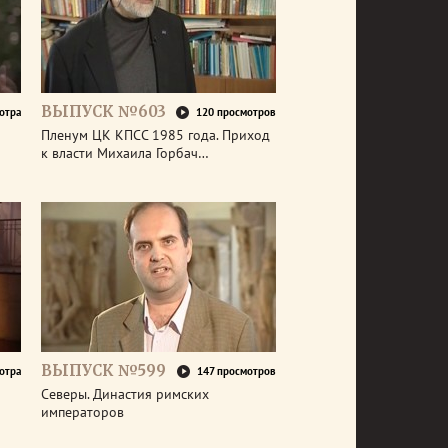
ВЫПУСК №603
отра
120 просмотров
Пленум ЦК КПСС 1985 года. Приход
к власти Михаила Горбач…
ВЫПУСК №599
отра
147 просмотров
Северы. Династия римских
императоров