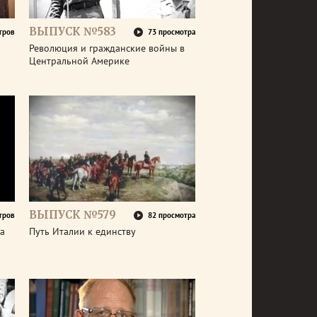
ВЫПУСК №583
тров
73 просмотра
Революция и гражданские войны в
Центральной Америке
ВЫПУСК №579
тров
82 просмотра
а
Путь Италии к единству