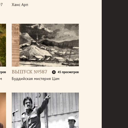
97
Ханс Арп
ВЫПУСК №587
тров
45 просмотров
ем
Буддийская мистерия Цам