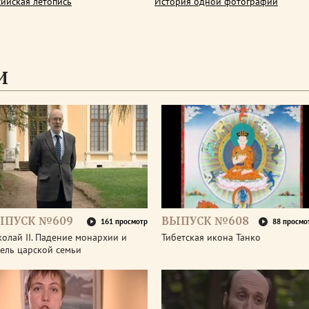
сийская летопись
История одной фотографии
И
ЫПУСК №609
ВЫПУСК №608
161 просмотр
88 просмо
олай II. Падение монархии и
Тибетская икона Танко
ель царской семьи