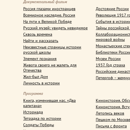
Документальный фильм
Россия глазами иностранцев
Достояние России
Всемирное наследие. Россия
Революция 1917 г
На пути к Великой Победе
События в истори
Русский музей: увидеть невидимое
Тайны российской
Сквозь времена
Коллаборационис
мировой войны
Найти и рассказать
Монастырские сте
Неизвестные страницы истории
русской школы
Библиотеки Росси
Элемент познания
Музеи России
Живота своего не жалеть для
1937. Год страха
Отечества
Российские динас
Жил-был Дом
Петергоф – жемчу
Личность в истории
Программа
Книга, изменившая нас. «Два
Киноистория. Обс
капитана»
Киноистория. Вст
Историада
Летопись веков
Тетрадка по истории
Пешком по Москв
Солдаты Победы
Письма с фронта