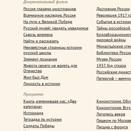
Документальный фильм
Россия глазами иностранцев
Достояние России
Всемирное наследие. Россия
Революция 1917 г
На пути к Великой Победе
События в истори
Русский музей: увидеть невидимое
Тайны российской
Сквозь времена
Коллаборационис
мировой войны
Найти и рассказать
Монастырские сте
Неизвестные страницы истории
русской школы
Библиотеки Росси
Элемент познания
Музеи России
Живота своего не жалеть для
1937. Год страха
Отечества
Российские динас
Жил-был Дом
Петергоф – жемчу
Личность в истории
Программа
Книга, изменившая нас. «Два
Киноистория. Обс
капитана»
Киноистория. Вст
Историада
Летопись веков
Тетрадка по истории
Пешком по Москв
Солдаты Победы
Письма с фронта