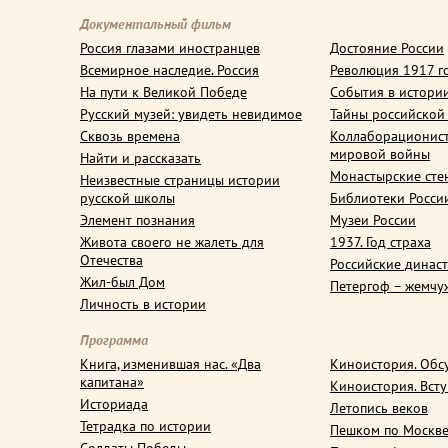
Документальный фильм
Россия глазами иностранцев
Достояние России
Всемирное наследие. Россия
Революция 1917 г
На пути к Великой Победе
События в истори
Русский музей: увидеть невидимое
Тайны российской
Сквозь времена
Коллаборационис
мировой войны
Найти и рассказать
Монастырские сте
Неизвестные страницы истории
русской школы
Библиотеки Росси
Элемент познания
Музеи России
Живота своего не жалеть для
1937. Год страха
Отечества
Российские динас
Жил-был Дом
Петергоф – жемчу
Личность в истории
Программа
Книга, изменившая нас. «Два
Киноистория. Обс
капитана»
Киноистория. Вст
Историада
Летопись веков
Тетрадка по истории
Пешком по Москв